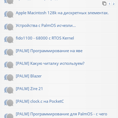
1
2
Apple Macintosh 128k на дискретных элементах.
Устройства с PalmOS исчезли...
fido1100 - 68000 с RTOS Kernel
[PALM] Программирование на яве
[PALM] Какую читалку используем?
[PALM] Blazer
[PALM] Zire 21
[PALM] clock.c на PocketC
[PALM] Программирование для PalmOS - с чего