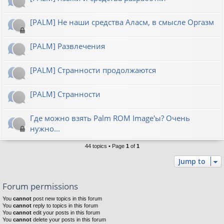
[PALM] Не наши средства Аласм, в смысле Оргазм
[PALM] Развлечения
[PALM] Странности продолжаются
[PALM] Странности
Где можно взять Palm ROM Image'ы? Очень
нужно...
44 topics • Page
1
of
1
Jump to
Forum permissions
You
cannot
post new topics in this forum
You
cannot
reply to topics in this forum
You
cannot
edit your posts in this forum
You
cannot
delete your posts in this forum