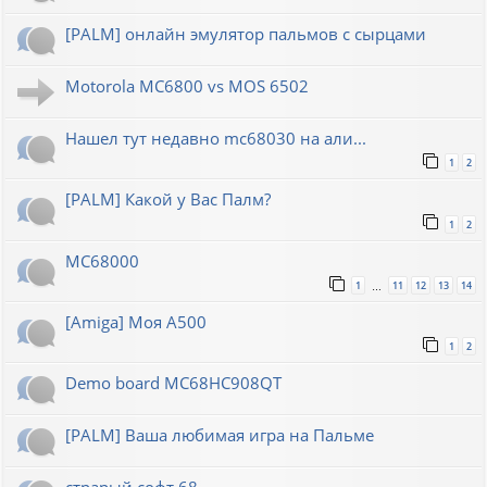
[PALM] онлайн эмулятор пальмов с сырцами
Motorola MC6800 vs MOS 6502
Нашел тут недавно mc68030 на али...
1
2
[PALM] Какой у Вас Палм?
1
2
MC68000
1
11
12
13
14
…
[Amiga] Моя A500
1
2
Demo board MC68HC908QT
[PALM] Ваша любимая игра на Пальме
страрый софт 68