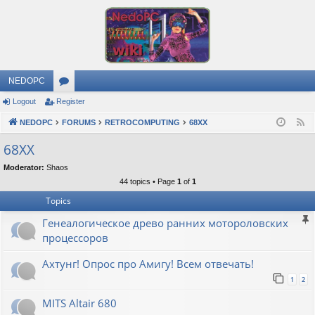
NEDOPC
Logout
Register
or
NEDOPC
u
FORUMS
RETROCOMPUTING
68XX
F
e
m
68XX
e
s
Moderator:
Shaos
d
44 topics • Page
1
of
1
Topics
Генеалогическое древо ранних мотороловских
процессоров
Ахтунг! Опрос про Амигу! Всем отвечать!
1
2
MITS Altair 680