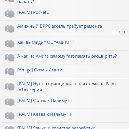
начать?
[PALM] PocketC
Амижный BPPC аксель требует ремонта
1
2
Как выглядит ОС "Амиги" ?
А как на Амиге самому fast-память расширить?
[Amiga] Схемы Амиги
[PALM] Нужна принципиальная схема на Palm
m1xx серии
[PALM] Фотик к Пальму III
[PALM] Клава к Пальму III
[PALM] Языки и средства разработки