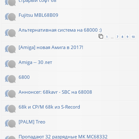
Fujitsu MBL68B09
Альтернативная система на 68000 :)
1
7
8
9
10
…
[Amiga] новая Амига в 2017!
Amiga -- 30 лет
6800
Аннонсег: 68kavr - SBC на 68008
68k и CP/M 68k из S-Record
[PALM] Treo
Пропадают 32 разрядные МК МС68332