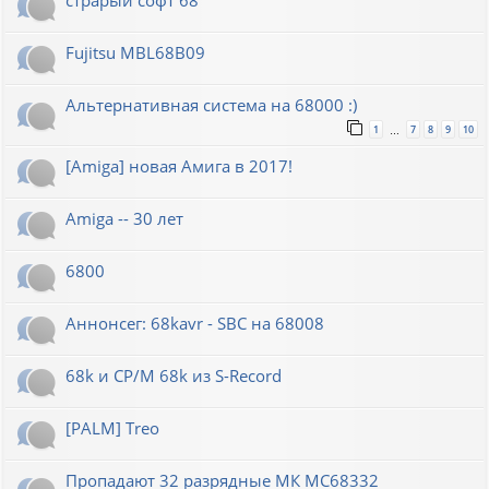
Fujitsu MBL68B09
Альтернативная система на 68000 :)
1
7
8
9
10
…
[Amiga] новая Амига в 2017!
Amiga -- 30 лет
6800
Аннонсег: 68kavr - SBC на 68008
68k и CP/M 68k из S-Record
[PALM] Treo
Пропадают 32 разрядные МК МС68332