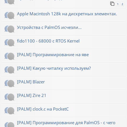
1
2
Apple Macintosh 128k на дискретных элементах.
Устройства с PalmOS исчезли...
fido1100 - 68000 с RTOS Kernel
[PALM] Программирование на яве
[PALM] Какую читалку используем?
[PALM] Blazer
[PALM] Zire 21
[PALM] clock.c на PocketC
[PALM] Программирование для PalmOS - с чего