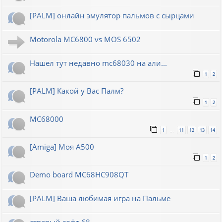
[PALM] онлайн эмулятор пальмов с сырцами
Motorola MC6800 vs MOS 6502
Нашел тут недавно mc68030 на али...
1
2
[PALM] Какой у Вас Палм?
1
2
MC68000
1
11
12
13
14
…
[Amiga] Моя A500
1
2
Demo board MC68HC908QT
[PALM] Ваша любимая игра на Пальме
страрый софт 68