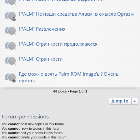
[PALM] Не наши средства Аласм, в смысле Оргазм
[PALM] Развлечения
[PALM] Странности продолжаются
[PALM] Странности
Где можно взять Palm ROM Image'ы? Очень
нужно...
44 topics • Page
1
of
1
Jump to
Forum permissions
You
cannot
post new topics in this forum
You
cannot
reply to topics in this forum
You
cannot
edit your posts in this forum
You
cannot
delete your posts in this forum