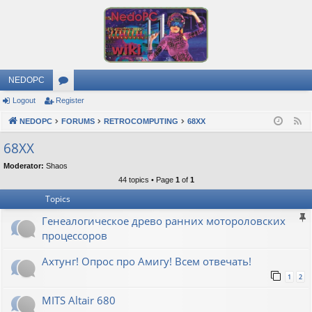
NEDOPC
Logout
Register
or
NEDOPC
u
FORUMS
RETROCOMPUTING
68XX
F
e
m
68XX
e
s
Moderator:
Shaos
d
44 topics • Page
1
of
1
Topics
Генеалогическое древо ранних мотороловских
процессоров
Ахтунг! Опрос про Амигу! Всем отвечать!
1
2
MITS Altair 680