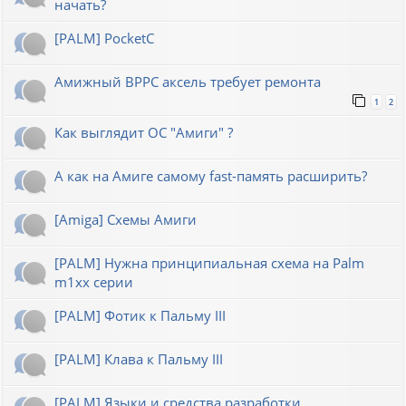
начать?
[PALM] PocketC
Амижный BPPC аксель требует ремонта
1
2
Как выглядит ОС "Амиги" ?
А как на Амиге самому fast-память расширить?
[Amiga] Схемы Амиги
[PALM] Нужна принципиальная схема на Palm
m1xx серии
[PALM] Фотик к Пальму III
[PALM] Клава к Пальму III
[PALM] Языки и средства разработки