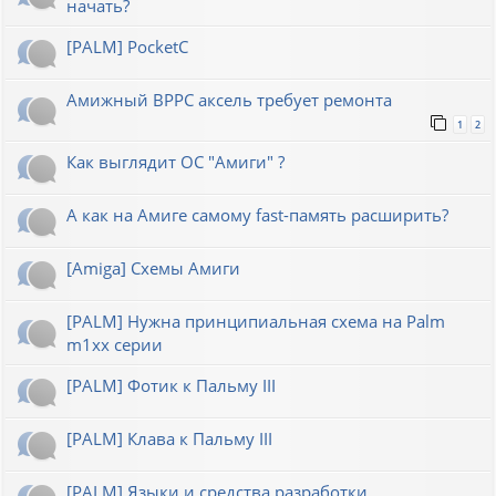
начать?
[PALM] PocketC
Амижный BPPC аксель требует ремонта
1
2
Как выглядит ОС "Амиги" ?
А как на Амиге самому fast-память расширить?
[Amiga] Схемы Амиги
[PALM] Нужна принципиальная схема на Palm
m1xx серии
[PALM] Фотик к Пальму III
[PALM] Клава к Пальму III
[PALM] Языки и средства разработки