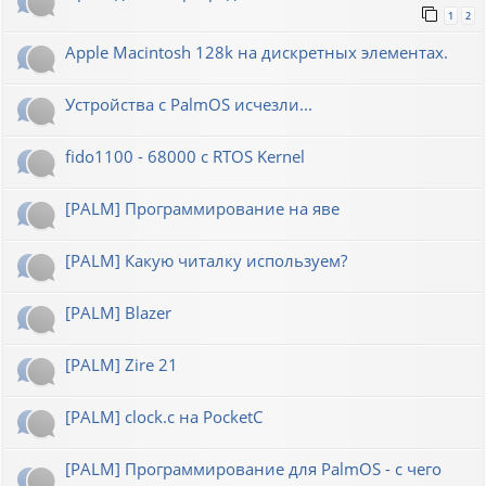
1
2
Apple Macintosh 128k на дискретных элементах.
Устройства с PalmOS исчезли...
fido1100 - 68000 с RTOS Kernel
[PALM] Программирование на яве
[PALM] Какую читалку используем?
[PALM] Blazer
[PALM] Zire 21
[PALM] clock.c на PocketC
[PALM] Программирование для PalmOS - с чего