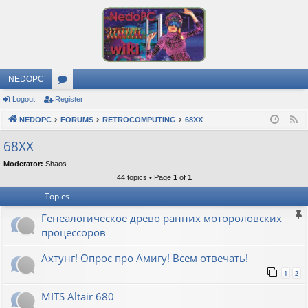
NEDOPC
Logout
Register
or
NEDOPC
u
FORUMS
RETROCOMPUTING
68XX
F
e
m
68XX
e
s
Moderator:
Shaos
d
44 topics • Page
1
of
1
Topics
Генеалогическое древо ранних мотороловских
процессоров
Ахтунг! Опрос про Амигу! Всем отвечать!
1
2
MITS Altair 680