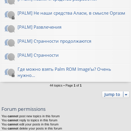
[PALM] Не наши средства Аласм, в смысле Оргазм
[PALM] Развлечения
[PALM] Странности продолжаются
[PALM] Странности
Где можно взять Palm ROM Image'ы? Очень
нужно...
44 topics • Page
1
of
1
Jump to
Forum permissions
You
cannot
post new topics in this forum
You
cannot
reply to topics in this forum
You
cannot
edit your posts in this forum
You
cannot
delete your posts in this forum