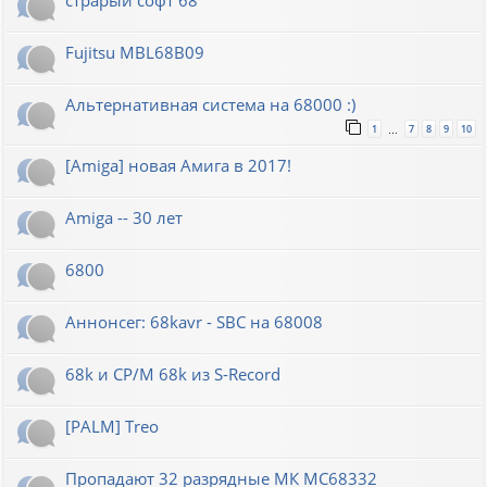
Fujitsu MBL68B09
Альтернативная система на 68000 :)
1
7
8
9
10
…
[Amiga] новая Амига в 2017!
Amiga -- 30 лет
6800
Аннонсег: 68kavr - SBC на 68008
68k и CP/M 68k из S-Record
[PALM] Treo
Пропадают 32 разрядные МК МС68332