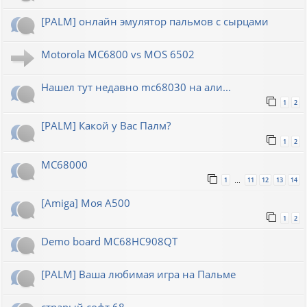
[PALM] онлайн эмулятор пальмов с сырцами
Motorola MC6800 vs MOS 6502
Нашел тут недавно mc68030 на али...
1
2
[PALM] Какой у Вас Палм?
1
2
MC68000
1
11
12
13
14
…
[Amiga] Моя A500
1
2
Demo board MC68HC908QT
[PALM] Ваша любимая игра на Пальме
страрый софт 68