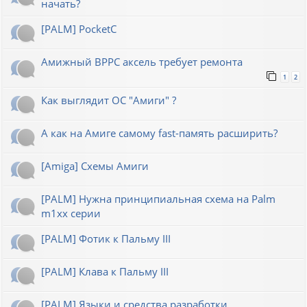
начать?
[PALM] PocketC
Амижный BPPC аксель требует ремонта
1
2
Как выглядит ОС "Амиги" ?
А как на Амиге самому fast-память расширить?
[Amiga] Схемы Амиги
[PALM] Нужна принципиальная схема на Palm
m1xx серии
[PALM] Фотик к Пальму III
[PALM] Клава к Пальму III
[PALM] Языки и средства разработки