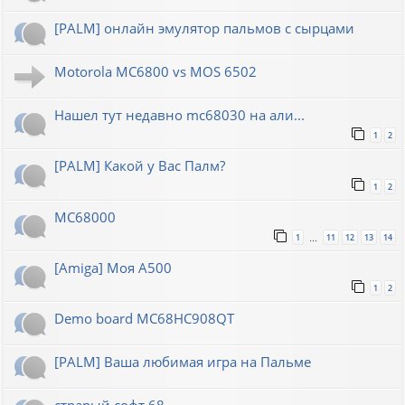
[PALM] онлайн эмулятор пальмов с сырцами
Motorola MC6800 vs MOS 6502
Нашел тут недавно mc68030 на али...
1
2
[PALM] Какой у Вас Палм?
1
2
MC68000
1
11
12
13
14
…
[Amiga] Моя A500
1
2
Demo board MC68HC908QT
[PALM] Ваша любимая игра на Пальме
страрый софт 68