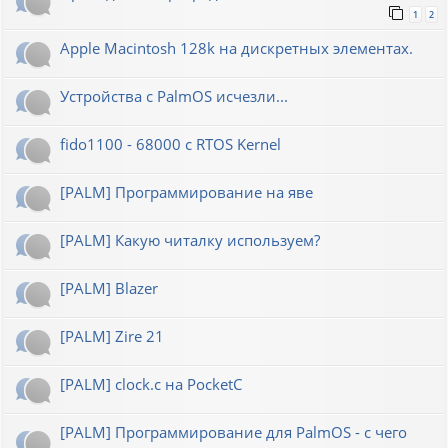
1
2
Apple Macintosh 128k на дискретных элементах.
Устройства с PalmOS исчезли...
fido1100 - 68000 с RTOS Kernel
[PALM] Программирование на яве
[PALM] Какую читалку используем?
[PALM] Blazer
[PALM] Zire 21
[PALM] clock.c на PocketC
[PALM] Программирование для PalmOS - с чего