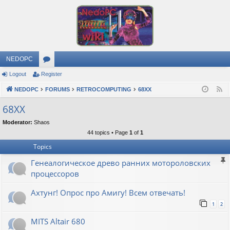
NEDOPC
Logout
Register
or
NEDOPC
u
FORUMS
RETROCOMPUTING
68XX
F
e
m
68XX
e
s
Moderator:
Shaos
d
44 topics • Page
1
of
1
Topics
Генеалогическое древо ранних мотороловских
процессоров
Ахтунг! Опрос про Амигу! Всем отвечать!
1
2
MITS Altair 680