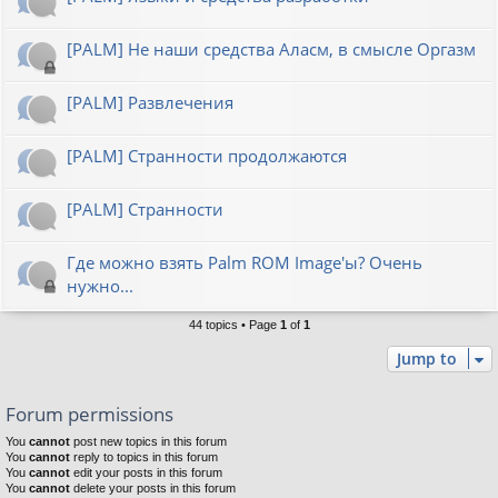
[PALM] Не наши средства Аласм, в смысле Оргазм
[PALM] Развлечения
[PALM] Странности продолжаются
[PALM] Странности
Где можно взять Palm ROM Image'ы? Очень
нужно...
44 topics • Page
1
of
1
Jump to
Forum permissions
You
cannot
post new topics in this forum
You
cannot
reply to topics in this forum
You
cannot
edit your posts in this forum
You
cannot
delete your posts in this forum