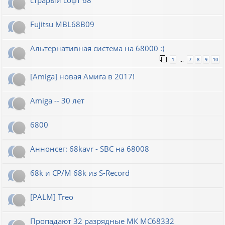
Fujitsu MBL68B09
Альтернативная система на 68000 :)
1
7
8
9
10
…
[Amiga] новая Амига в 2017!
Amiga -- 30 лет
6800
Аннонсег: 68kavr - SBC на 68008
68k и CP/M 68k из S-Record
[PALM] Treo
Пропадают 32 разрядные МК МС68332