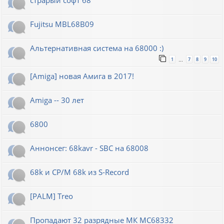
Fujitsu MBL68B09
Альтернативная система на 68000 :)
1
7
8
9
10
…
[Amiga] новая Амига в 2017!
Amiga -- 30 лет
6800
Аннонсег: 68kavr - SBC на 68008
68k и CP/M 68k из S-Record
[PALM] Treo
Пропадают 32 разрядные МК МС68332