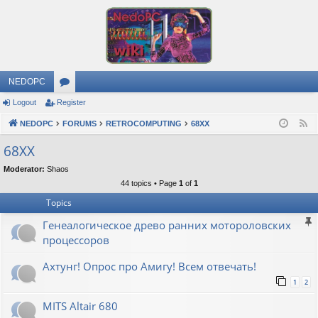
NEDOPC
Logout
Register
or
NEDOPC
u
FORUMS
RETROCOMPUTING
68XX
F
e
m
68XX
e
s
Moderator:
Shaos
d
44 topics • Page
1
of
1
Topics
Генеалогическое древо ранних мотороловских
процессоров
Ахтунг! Опрос про Амигу! Всем отвечать!
1
2
MITS Altair 680