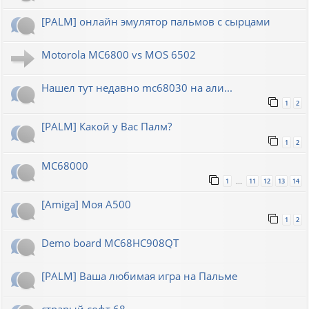
[PALM] онлайн эмулятор пальмов с сырцами
Motorola MC6800 vs MOS 6502
Нашел тут недавно mc68030 на али...
1
2
[PALM] Какой у Вас Палм?
1
2
MC68000
1
11
12
13
14
…
[Amiga] Моя A500
1
2
Demo board MC68HC908QT
[PALM] Ваша любимая игра на Пальме
страрый софт 68