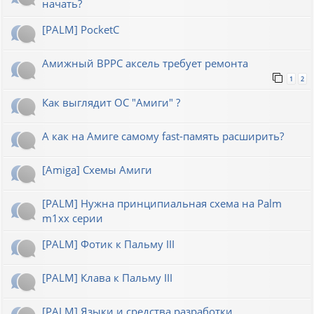
начать?
[PALM] PocketC
Амижный BPPC аксель требует ремонта
1
2
Как выглядит ОС "Амиги" ?
А как на Амиге самому fast-память расширить?
[Amiga] Схемы Амиги
[PALM] Нужна принципиальная схема на Palm
m1xx серии
[PALM] Фотик к Пальму III
[PALM] Клава к Пальму III
[PALM] Языки и средства разработки