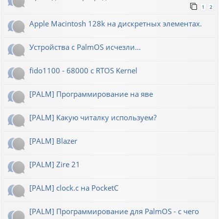
1
2
Apple Macintosh 128k на дискретных элементах.
Устройства с PalmOS исчезли...
fido1100 - 68000 с RTOS Kernel
[PALM] Программирование на яве
[PALM] Какую читалку используем?
[PALM] Blazer
[PALM] Zire 21
[PALM] clock.c на PocketC
[PALM] Программирование для PalmOS - с чего