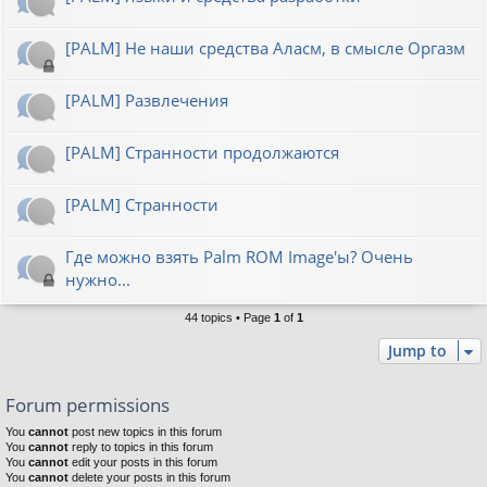
[PALM] Не наши средства Аласм, в смысле Оргазм
[PALM] Развлечения
[PALM] Странности продолжаются
[PALM] Странности
Где можно взять Palm ROM Image'ы? Очень
нужно...
44 topics • Page
1
of
1
Jump to
Forum permissions
You
cannot
post new topics in this forum
You
cannot
reply to topics in this forum
You
cannot
edit your posts in this forum
You
cannot
delete your posts in this forum