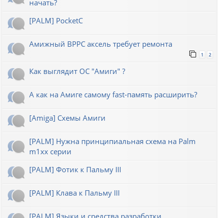
начать?
[PALM] PocketC
Амижный BPPC аксель требует ремонта
1
2
Как выглядит ОС "Амиги" ?
А как на Амиге самому fast-память расширить?
[Amiga] Схемы Амиги
[PALM] Нужна принципиальная схема на Palm
m1xx серии
[PALM] Фотик к Пальму III
[PALM] Клава к Пальму III
[PALM] Языки и средства разработки