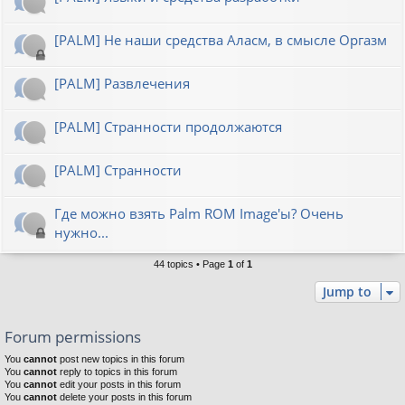
[PALM] Не наши средства Аласм, в смысле Оргазм
[PALM] Развлечения
[PALM] Странности продолжаются
[PALM] Странности
Где можно взять Palm ROM Image'ы? Очень
нужно...
44 topics • Page
1
of
1
Jump to
Forum permissions
You
cannot
post new topics in this forum
You
cannot
reply to topics in this forum
You
cannot
edit your posts in this forum
You
cannot
delete your posts in this forum