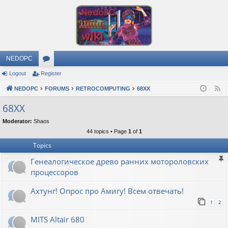
NEDOPC
Logout
Register
or
NEDOPC
u
FORUMS
RETROCOMPUTING
68XX
F
e
m
68XX
e
s
Moderator:
Shaos
d
44 topics • Page
1
of
1
Topics
Генеалогическое древо ранних мотороловских
процессоров
Ахтунг! Опрос про Амигу! Всем отвечать!
1
2
MITS Altair 680