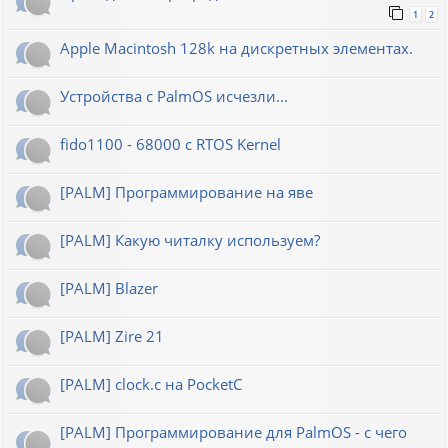
1
2
Apple Macintosh 128k на дискретных элементах.
Устройства с PalmOS исчезли...
fido1100 - 68000 с RTOS Kernel
[PALM] Программирование на яве
[PALM] Какую читалку используем?
[PALM] Blazer
[PALM] Zire 21
[PALM] clock.c на PocketC
[PALM] Программирование для PalmOS - с чего