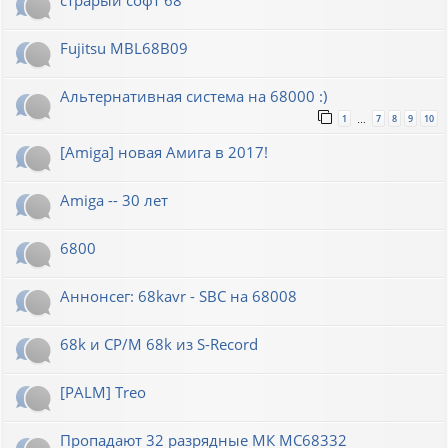
Fujitsu MBL68B09
Альтернативная система на 68000 :)
1
7
8
9
10
…
[Amiga] новая Амига в 2017!
Amiga -- 30 лет
6800
Аннонсег: 68kavr - SBC на 68008
68k и CP/M 68k из S-Record
[PALM] Treo
Пропадают 32 разрядные МК МС68332