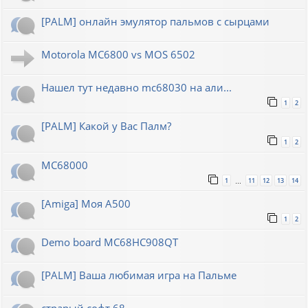
[PALM] онлайн эмулятор пальмов с сырцами
Motorola MC6800 vs MOS 6502
Нашел тут недавно mc68030 на али...
1
2
[PALM] Какой у Вас Палм?
1
2
MC68000
1
11
12
13
14
…
[Amiga] Моя A500
1
2
Demo board MC68HC908QT
[PALM] Ваша любимая игра на Пальме
страрый софт 68