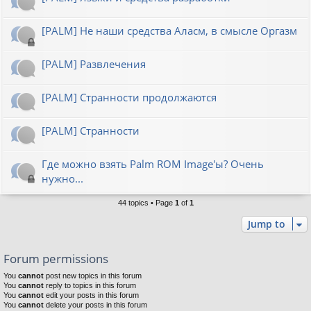
[PALM] Не наши средства Аласм, в смысле Оргазм
[PALM] Развлечения
[PALM] Странности продолжаются
[PALM] Странности
Где можно взять Palm ROM Image'ы? Очень
нужно...
44 topics • Page
1
of
1
Jump to
Forum permissions
You
cannot
post new topics in this forum
You
cannot
reply to topics in this forum
You
cannot
edit your posts in this forum
You
cannot
delete your posts in this forum