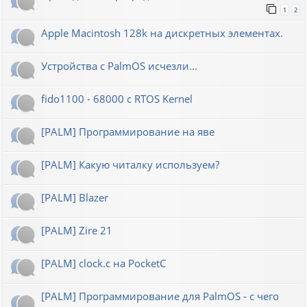
1
2
Apple Macintosh 128k на дискретных элементах.
Устройства с PalmOS исчезли...
fido1100 - 68000 с RTOS Kernel
[PALM] Программирование на яве
[PALM] Какую читалку используем?
[PALM] Blazer
[PALM] Zire 21
[PALM] clock.c на PocketC
[PALM] Программирование для PalmOS - с чего