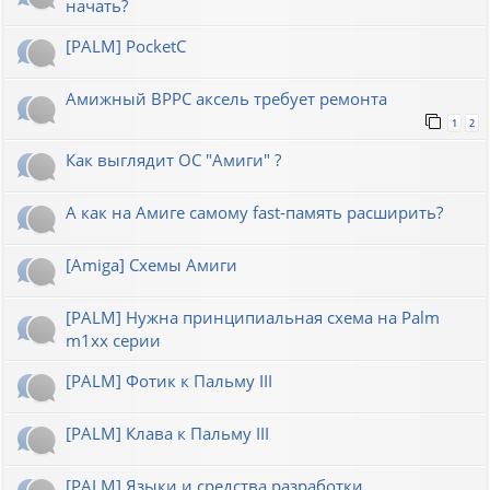
начать?
[PALM] PocketC
Амижный BPPC аксель требует ремонта
1
2
Как выглядит ОС "Амиги" ?
А как на Амиге самому fast-память расширить?
[Amiga] Схемы Амиги
[PALM] Нужна принципиальная схема на Palm
m1xx серии
[PALM] Фотик к Пальму III
[PALM] Клава к Пальму III
[PALM] Языки и средства разработки