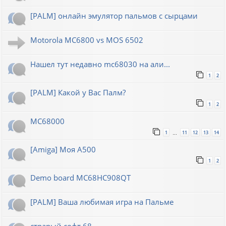
[PALM] онлайн эмулятор пальмов с сырцами
Motorola MC6800 vs MOS 6502
Нашел тут недавно mc68030 на али...
1
2
[PALM] Какой у Вас Палм?
1
2
MC68000
1
11
12
13
14
…
[Amiga] Моя A500
1
2
Demo board MC68HC908QT
[PALM] Ваша любимая игра на Пальме
страрый софт 68