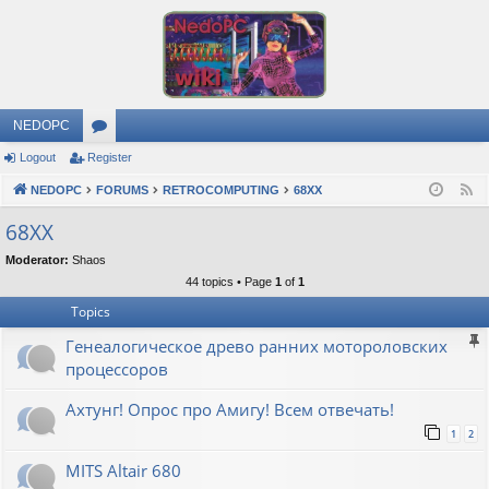
NEDOPC
Logout
Register
or
NEDOPC
u
FORUMS
RETROCOMPUTING
68XX
F
e
m
68XX
e
s
Moderator:
Shaos
d
44 topics • Page
1
of
1
Topics
Генеалогическое древо ранних мотороловских
процессоров
Ахтунг! Опрос про Амигу! Всем отвечать!
1
2
MITS Altair 680