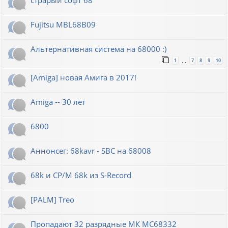
Fujitsu MBL68B09
Альтернативная система на 68000 :)
1
7
8
9
10
…
[Amiga] новая Амига в 2017!
Amiga -- 30 лет
6800
Аннонсег: 68kavr - SBC на 68008
68k и CP/M 68k из S-Record
[PALM] Treo
Пропадают 32 разрядные МК МС68332