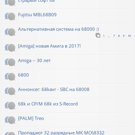
Fujitsu MBL68B09
Альтернативная система на 68000 :)
1
7
8
9
10
…
[Amiga] новая Амига в 2017!
Amiga -- 30 лет
6800
Аннонсег: 68kavr - SBC на 68008
68k и CP/M 68k из S-Record
[PALM] Treo
Пропадают 32 разрядные МК МС68332