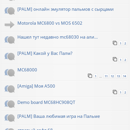
[PALM] онлайн эмулятор пальмов с сырцами
Motorola MC6800 vs MOS 6502
Нашел тут недавно mc68030 на али...
1
2
[PALM] Какой у Вас Палм?
1
2
MC68000
1
11
12
13
14
…
[Amiga] Моя A500
1
2
Demo board MC68HC908QT
[PALM] Ваша любимая игра на Пальме
страрый софт 68