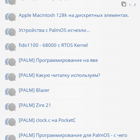
1
2
Apple Macintosh 128k на дискретных элементах.
Устройства с PalmOS исчезли...
fido1100 - 68000 с RTOS Kernel
[PALM] Программирование на яве
[PALM] Какую читалку используем?
[PALM] Blazer
[PALM] Zire 21
[PALM] clock.c на PocketC
[PALM] Программирование для PalmOS - с чего