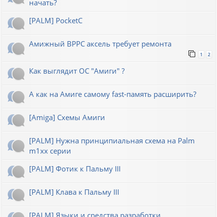
начать?
[PALM] PocketC
Амижный BPPC аксель требует ремонта
1
2
Как выглядит ОС "Амиги" ?
А как на Амиге самому fast-память расширить?
[Amiga] Схемы Амиги
[PALM] Нужна принципиальная схема на Palm
m1xx серии
[PALM] Фотик к Пальму III
[PALM] Клава к Пальму III
[PALM] Языки и средства разработки