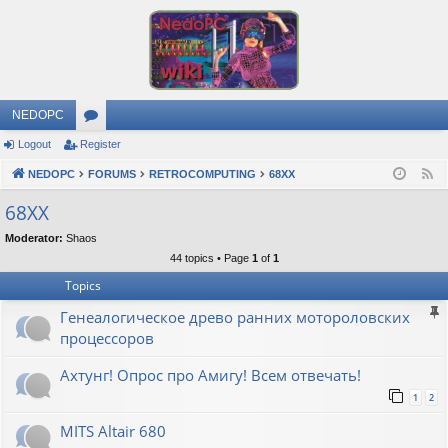
NEDOPC
Logout
Register
or
NEDOPC
u
FORUMS
RETROCOMPUTING
68XX
F
e
m
68XX
e
s
Moderator:
Shaos
d
44 topics • Page
1
of
1
Topics
Генеалогическое древо ранних мотороловских
процессоров
Ахтунг! Опрос про Амигу! Всем отвечать!
1
2
MITS Altair 680