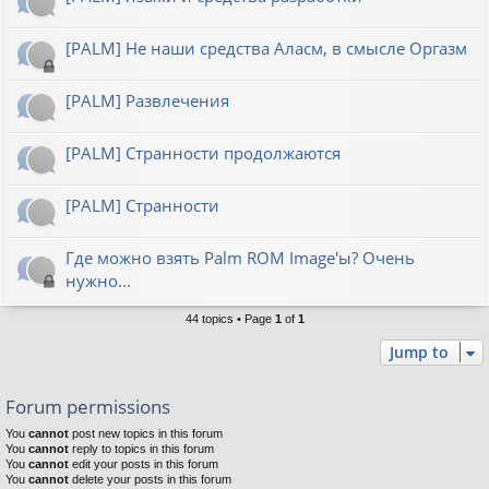
[PALM] Не наши средства Аласм, в смысле Оргазм
[PALM] Развлечения
[PALM] Странности продолжаются
[PALM] Странности
Где можно взять Palm ROM Image'ы? Очень
нужно...
44 topics • Page
1
of
1
Jump to
Forum permissions
You
cannot
post new topics in this forum
You
cannot
reply to topics in this forum
You
cannot
edit your posts in this forum
You
cannot
delete your posts in this forum