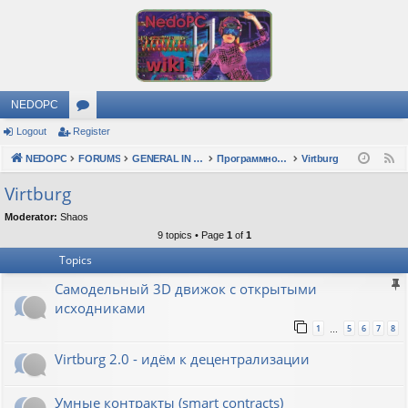
NEDOPC
Logout
Register
or
NEDOPC
u
FORUMS
GENERAL IN RUSSIAN
Программное обеспечение
Virtburg
F
e
m
Virtburg
e
s
Moderator:
Shaos
d
9 topics • Page
1
of
1
Topics
Самодельный 3D движок с открытыми
исходниками
1
5
6
7
8
…
Virtburg 2.0 - идём к децентрализации
Умные контракты (smart contracts)