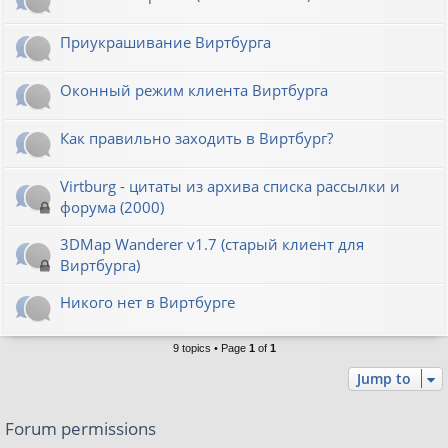
Приукрашивание Виртбурга
Оконный режим клиента Виртбурга
Как правильно заходить в Виртбург?
Virtburg - цитаты из архива списка рассылки и
форума (2000)
3DMap Wanderer v1.7 (старый клиент для
Виртбурга)
Никого нет в Виртбурге
9 topics • Page
1
of
1
Jump to
Forum permissions