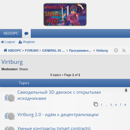
NEDOPC
Logout
Register
or
NEDOPC
u
FORUMS
GENERAL IN RUSSIAN
Программное обеспечение
Virtburg
F
e
m
Virtburg
e
s
Moderator:
Shaos
d
9 topics • Page
1
of
1
Topics
Самодельный 3D движок с открытыми
исходниками
1
5
6
7
8
…
Virtburg 2.0 - идём к децентрализации
Умные контракты (smart contracts)