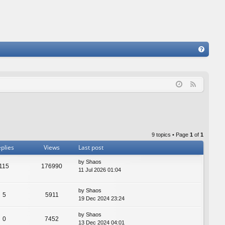
FA
Q
F
e
e
d
9 topics • Page
1
of
1
plies
Views
Last post
by
Shaos
115
176990
11 Jul 2026 01:04
by
Shaos
5
5911
19 Dec 2024 23:24
by
Shaos
0
7452
13 Dec 2024 04:01