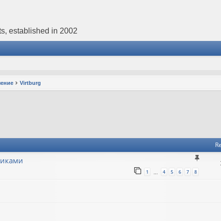
s, established in 2002
чение
Virtburg
Re
никами
1
4
5
6
7
8
…