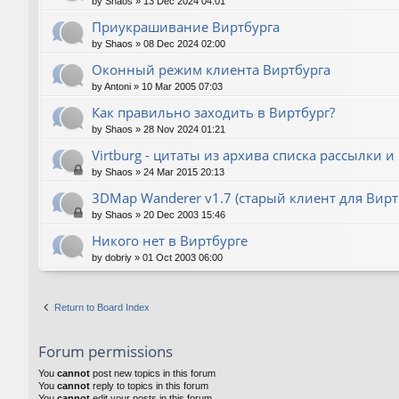
by
Shaos
»
13 Dec 2024 04:01
Приукрашивание Виртбурга
by
Shaos
»
08 Dec 2024 02:00
Оконный режим клиента Виртбурга
by
Antoni
»
10 Mar 2005 07:03
Как правильно заходить в Виртбург?
by
Shaos
»
28 Nov 2024 01:21
Virtburg - цитаты из архива списка рассылки и
by
Shaos
»
24 Mar 2015 20:13
3DMap Wanderer v1.7 (старый клиент для Вирт
by
Shaos
»
20 Dec 2003 15:46
Никого нет в Виртбурге
by
dobriy
»
01 Oct 2003 06:00
Return to Board Index
Forum permissions
You
cannot
post new topics in this forum
You
cannot
reply to topics in this forum
You
cannot
edit your posts in this forum