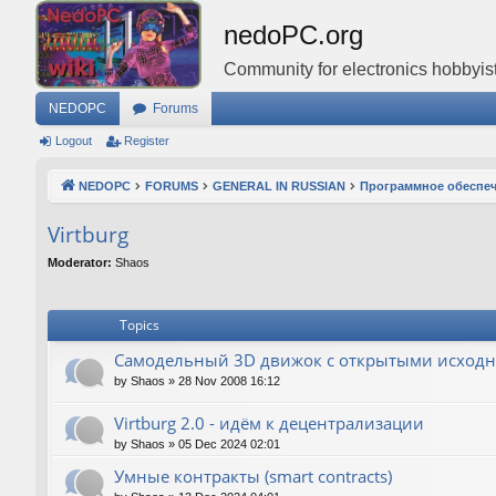
nedoPC.org
Community for electronics hobbyist
NEDOPC
Forums
Logout
Register
NEDOPC
FORUMS
GENERAL IN RUSSIAN
Программное обеспе
Virtburg
Moderator:
Shaos
Topics
Самодельный 3D движок с открытыми исход
by
Shaos
»
28 Nov 2008 16:12
Virtburg 2.0 - идём к децентрализации
by
Shaos
»
05 Dec 2024 02:01
Умные контракты (smart contracts)