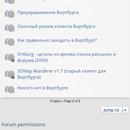
Приукрашивание Виртбурга
Оконный режим клиента Виртбурга
Как правильно заходить в Виртбург?
Virtburg - цитаты из архива списка рассылки и
форума (2000)
3DMap Wanderer v1.7 (старый клиент для
Виртбурга)
Никого нет в Виртбурге
9 topics • Page
1
of
1
Jump to
Forum permissions