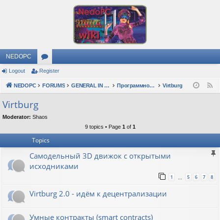
NEDOPC
Logout
Register
or
NEDOPC
u
FORUMS
GENERAL IN RUSSIAN
Программное обеспечение
Virtburg
F
e
m
Virtburg
e
s
Moderator:
Shaos
d
9 topics • Page
1
of
1
Topics
Самодельный 3D движок с открытыми
исходниками
1
5
6
7
8
…
Virtburg 2.0 - идём к децентрализации
Умные контракты (smart contracts)