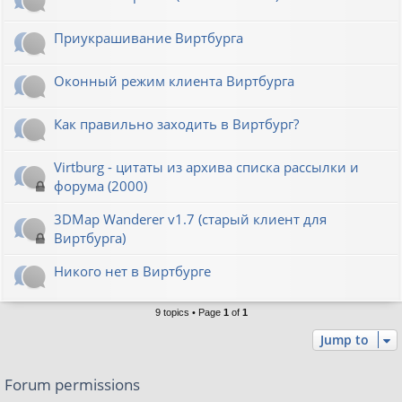
Приукрашивание Виртбурга
Оконный режим клиента Виртбурга
Как правильно заходить в Виртбург?
Virtburg - цитаты из архива списка рассылки и
форума (2000)
3DMap Wanderer v1.7 (старый клиент для
Виртбурга)
Никого нет в Виртбурге
9 topics • Page
1
of
1
Jump to
Forum permissions