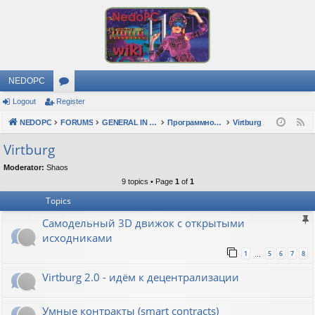
NEDOPC
Logout
Register
or
NEDOPC
u
FORUMS
GENERAL IN RUSSIAN
Программное обеспечение
Virtburg
F
e
m
Virtburg
e
s
Moderator:
Shaos
d
9 topics • Page
1
of
1
Topics
Самодельный 3D движок с открытыми
исходниками
1
5
6
7
8
…
Virtburg 2.0 - идём к децентрализации
Умные контракты (smart contracts)