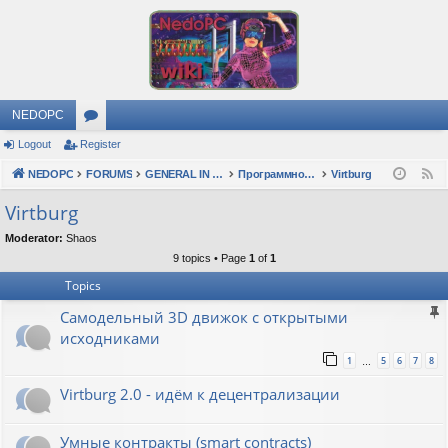
NEDOPC
Logout
Register
or
NEDOPC
u
FORUMS
GENERAL IN RUSSIAN
Программное обеспечение
Virtburg
F
e
m
Virtburg
e
s
Moderator:
Shaos
d
9 topics • Page
1
of
1
Topics
Самодельный 3D движок с открытыми
исходниками
1
5
6
7
8
…
Virtburg 2.0 - идём к децентрализации
Умные контракты (smart contracts)