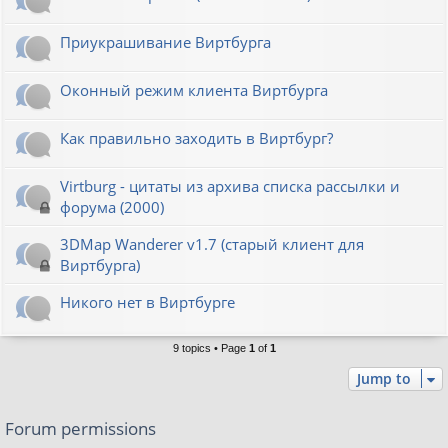
Приукрашивание Виртбурга
Оконный режим клиента Виртбурга
Как правильно заходить в Виртбург?
Virtburg - цитаты из архива списка рассылки и
форума (2000)
3DMap Wanderer v1.7 (старый клиент для
Виртбурга)
Никого нет в Виртбурге
9 topics • Page
1
of
1
Jump to
Forum permissions