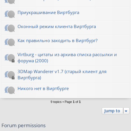
Приукрашивание Виртбурга
Оконный режим клиента Виртбурга
Как правильно заходить в Виртбург?
Virtburg - цитаты из архива списка рассылки и
форума (2000)
3DMap Wanderer v1.7 (старый клиент для
Виртбурга)
Никого нет в Виртбурге
9 topics • Page
1
of
1
Jump to
Forum permissions