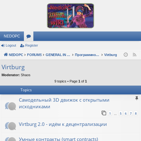
NEDOPC
Logout
Register
or
NEDOPC
u
FORUMS
GENERAL IN RUSSIAN
Программное обеспечение
Virtburg
F
e
m
Virtburg
e
s
Moderator:
Shaos
d
9 topics • Page
1
of
1
Topics
Самодельный 3D движок с открытыми
исходниками
1
5
6
7
8
…
Virtburg 2.0 - идём к децентрализации
Умные контракты (smart contracts)