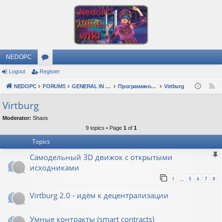
NEDOPC
Logout
Register
or
NEDOPC
u
FORUMS
GENERAL IN RUSSIAN
Программное обеспечение
Virtburg
F
e
m
Virtburg
e
s
Moderator:
Shaos
d
9 topics • Page
1
of
1
Topics
Самодельный 3D движок с открытыми
исходниками
1
5
6
7
8
…
Virtburg 2.0 - идём к децентрализации
Умные контракты (smart contracts)