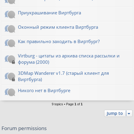
Приукрашивание Виртбурга
Оконный режим клиента Виртбурга
Как правильно заходить в Виртбург?
Virtburg - цитаты из архива списка рассылки и
форума (2000)
3DMap Wanderer v1.7 (старый клиент для
Виртбурга)
Никого нет в Виртбурге
9 topics • Page
1
of
1
Jump to
Forum permissions