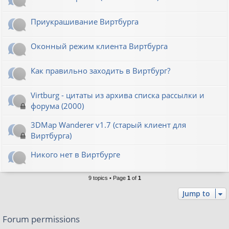
Приукрашивание Виртбурга
Оконный режим клиента Виртбурга
Как правильно заходить в Виртбург?
Virtburg - цитаты из архива списка рассылки и
форума (2000)
3DMap Wanderer v1.7 (старый клиент для
Виртбурга)
Никого нет в Виртбурге
9 topics • Page
1
of
1
Jump to
Forum permissions