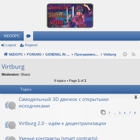
NEDOPC
Logout
Register
or
NEDOPC
u
FORUMS
GENERAL IN RUSSIAN
Программное обеспечение
Virtburg
F
e
m
Virtburg
e
s
Moderator:
Shaos
d
9 topics • Page
1
of
1
Topics
Самодельный 3D движок с открытыми
исходниками
1
5
6
7
8
…
Virtburg 2.0 - идём к децентрализации
Умные контракты (smart contracts)