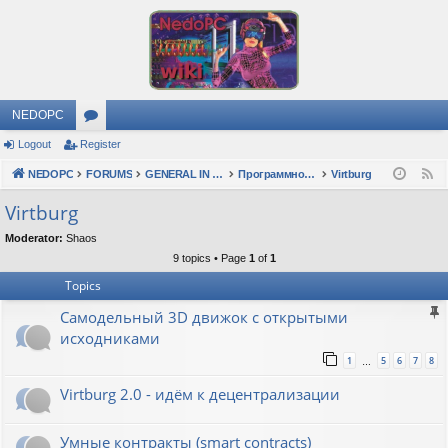
NEDOPC
Logout
Register
or
NEDOPC
u
FORUMS
GENERAL IN RUSSIAN
Программное обеспечение
Virtburg
F
e
m
Virtburg
e
s
Moderator:
Shaos
d
9 topics • Page
1
of
1
Topics
Самодельный 3D движок с открытыми
исходниками
1
5
6
7
8
…
Virtburg 2.0 - идём к децентрализации
Умные контракты (smart contracts)