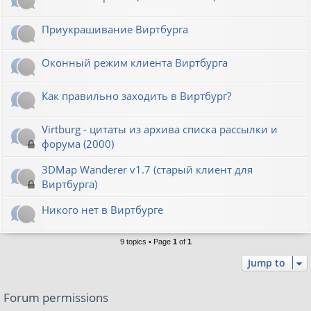
Приукрашивание Виртбурга
Оконный режим клиента Виртбурга
Как правильно заходить в Виртбург?
Virtburg - цитаты из архива списка рассылки и
форума (2000)
3DMap Wanderer v1.7 (старый клиент для
Виртбурга)
Никого нет в Виртбурге
9 topics • Page
1
of
1
Jump to
Forum permissions