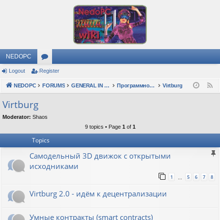
NEDOPC
Logout
Register
or
NEDOPC
u
FORUMS
GENERAL IN RUSSIAN
Программное обеспечение
Virtburg
F
e
m
Virtburg
e
s
Moderator:
Shaos
d
9 topics • Page
1
of
1
Topics
Самодельный 3D движок с открытыми
исходниками
1
5
6
7
8
…
Virtburg 2.0 - идём к децентрализации
Умные контракты (smart contracts)