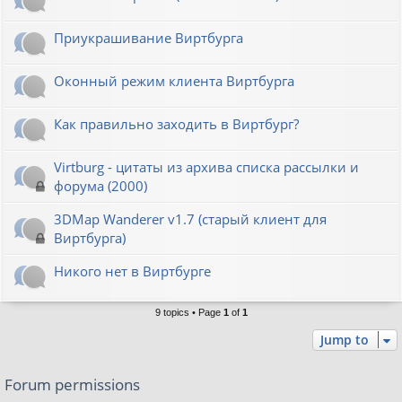
Приукрашивание Виртбурга
Оконный режим клиента Виртбурга
Как правильно заходить в Виртбург?
Virtburg - цитаты из архива списка рассылки и
форума (2000)
3DMap Wanderer v1.7 (старый клиент для
Виртбурга)
Никого нет в Виртбурге
9 topics • Page
1
of
1
Jump to
Forum permissions