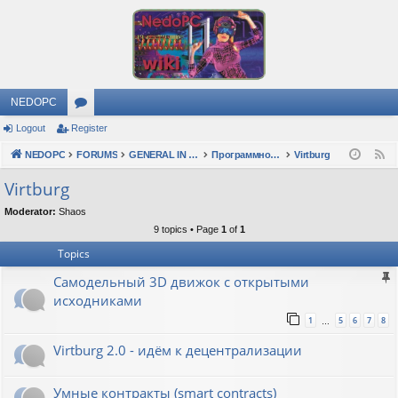
NEDOPC
Logout
Register
or
NEDOPC
u
FORUMS
GENERAL IN RUSSIAN
Программное обеспечение
Virtburg
F
e
m
Virtburg
e
s
Moderator:
Shaos
d
9 topics • Page
1
of
1
Topics
Самодельный 3D движок с открытыми
исходниками
1
5
6
7
8
…
Virtburg 2.0 - идём к децентрализации
Умные контракты (smart contracts)