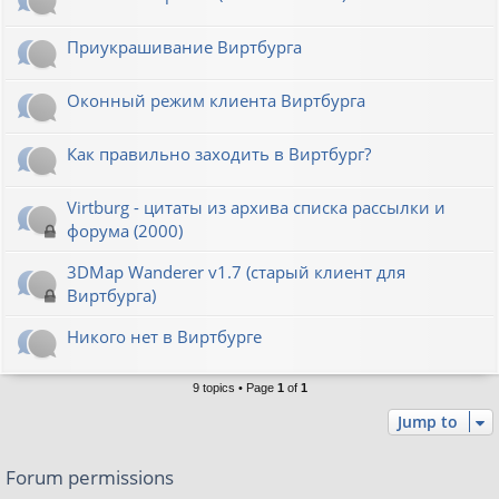
Приукрашивание Виртбурга
Оконный режим клиента Виртбурга
Как правильно заходить в Виртбург?
Virtburg - цитаты из архива списка рассылки и
форума (2000)
3DMap Wanderer v1.7 (старый клиент для
Виртбурга)
Никого нет в Виртбурге
9 topics • Page
1
of
1
Jump to
Forum permissions