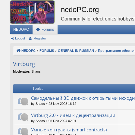
nedoPC.org
Community for electronics hobbyist
NEDOPC
Forums
Logout
Register
NEDOPC
FORUMS
GENERAL IN RUSSIAN
Программное обеспе
Virtburg
Moderator:
Shaos
Topics
Самодельный 3D движок с открытыми исход
by
Shaos
»
28 Nov 2008 16:12
Virtburg 2.0 - идём к децентрализации
by
Shaos
»
05 Dec 2024 02:01
Умные контракты (smart contracts)