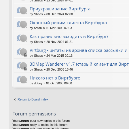
by
Shaos
»
13 Dec 2024 04:01
Приукрашивание Виртбурга
by
Shaos
»
08 Dec 2024 02:00
Оконный режим клиента Виртбурга
by
Antoni
»
10 Mar 2005 07:03
Как правильно заходить в Виртбург?
by
Shaos
»
28 Nov 2024 01:21
Virtburg - цитаты из архива списка рассылки и
by
Shaos
»
24 Mar 2015 20:13
3DMap Wanderer v1.7 (старый клиент для Вирт
by
Shaos
»
20 Dec 2003 15:46
Никого нет в Виртбурге
by
dobriy
»
01 Oct 2003 06:00
Return to Board Index
Forum permissions
You
cannot
post new topics in this forum
You
cannot
reply to topics in this forum
You
cannot
edit your posts in this forum