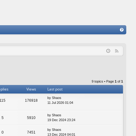
FA
Q
F
e
e
d
9 topics • Page
1
of
1
plies
Views
Last post
by
Shaos
115
176918
11 Jul 2026 01:04
by
Shaos
5
5910
19 Dec 2024 23:24
by
Shaos
0
7451
13 Dec 2024 04:01