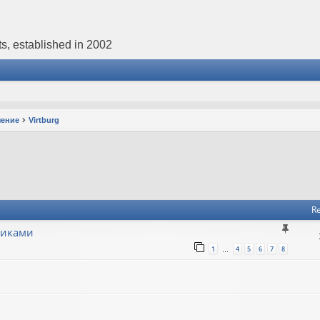
s, established in 2002
чение
Virtburg
Re
никами
1
4
5
6
7
8
…