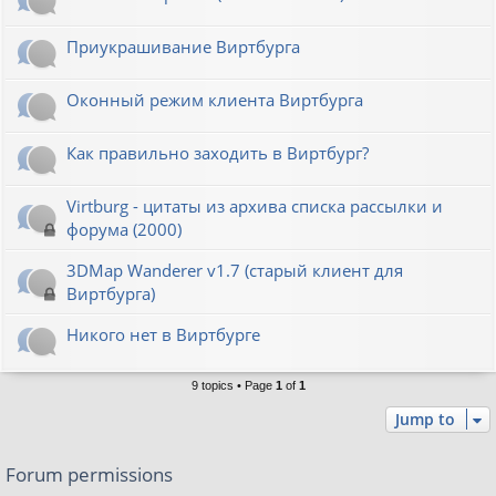
Приукрашивание Виртбурга
Оконный режим клиента Виртбурга
Как правильно заходить в Виртбург?
Virtburg - цитаты из архива списка рассылки и
форума (2000)
3DMap Wanderer v1.7 (старый клиент для
Виртбурга)
Никого нет в Виртбурге
9 topics • Page
1
of
1
Jump to
Forum permissions