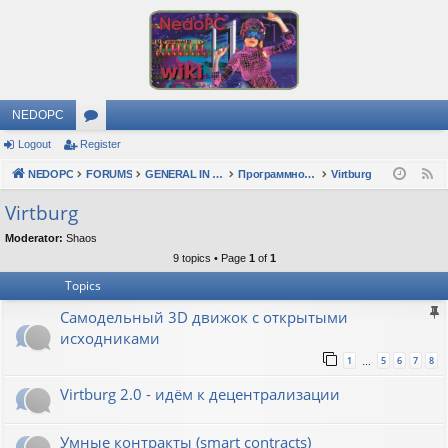
NEDOPC
Logout
Register
or
NEDOPC
u
FORUMS
GENERAL IN RUSSIAN
Программное обеспечение
Virtburg
F
e
m
Virtburg
e
s
Moderator:
Shaos
d
9 topics • Page
1
of
1
Topics
Самодельный 3D движок с открытыми
исходниками
1
5
6
7
8
…
Virtburg 2.0 - идём к децентрализации
Умные контракты (smart contracts)