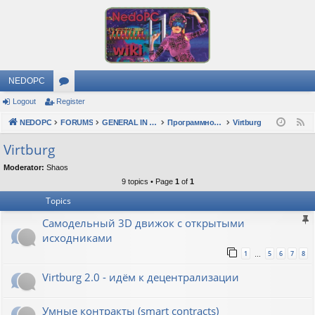
NEDOPC
Logout
Register
or
NEDOPC
u
FORUMS
GENERAL IN RUSSIAN
Программное обеспечение
Virtburg
F
e
m
Virtburg
e
s
Moderator:
Shaos
d
9 topics • Page
1
of
1
Topics
Самодельный 3D движок с открытыми
исходниками
1
5
6
7
8
…
Virtburg 2.0 - идём к децентрализации
Умные контракты (smart contracts)