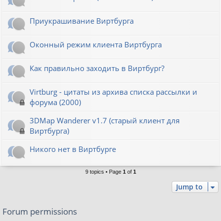
Приукрашивание Виртбурга
Оконный режим клиента Виртбурга
Как правильно заходить в Виртбург?
Virtburg - цитаты из архива списка рассылки и
форума (2000)
3DMap Wanderer v1.7 (старый клиент для
Виртбурга)
Никого нет в Виртбурге
9 topics • Page
1
of
1
Jump to
Forum permissions