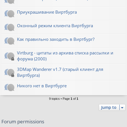
Приукрашивание Виртбурга
Оконный режим клиента Виртбурга
Как правильно заходить в Виртбург?
Virtburg - цитаты из архива списка рассылки и
форума (2000)
3DMap Wanderer v1.7 (старый клиент для
Виртбурга)
Никого нет в Виртбурге
9 topics • Page
1
of
1
Jump to
Forum permissions