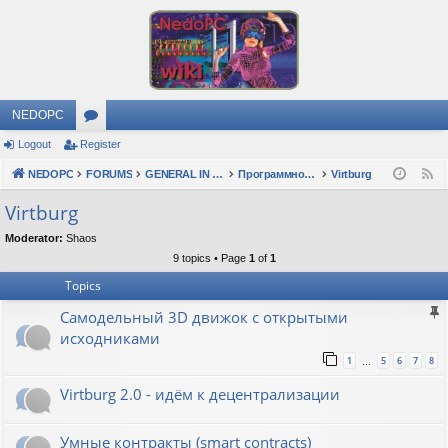
NEDOPC
Logout
Register
or
NEDOPC
u
FORUMS
GENERAL IN RUSSIAN
Программное обеспечение
Virtburg
F
e
m
Virtburg
e
s
Moderator:
Shaos
d
9 topics • Page
1
of
1
Topics
Самодельный 3D движок с открытыми
исходниками
1
5
6
7
8
…
Virtburg 2.0 - идём к децентрализации
Умные контракты (smart contracts)