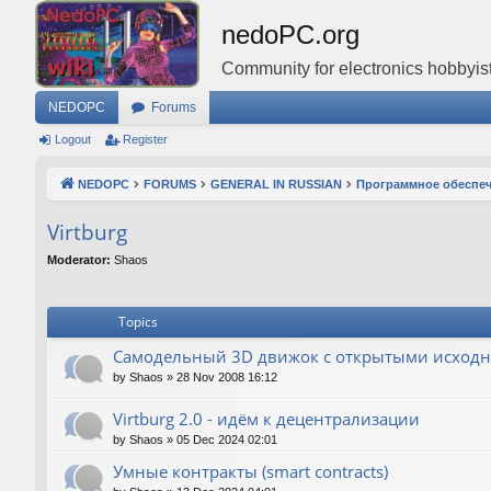
nedoPC.org
Community for electronics hobbyist
NEDOPC
Forums
Logout
Register
NEDOPC
FORUMS
GENERAL IN RUSSIAN
Программное обеспе
Virtburg
Moderator:
Shaos
Topics
Самодельный 3D движок с открытыми исход
by
Shaos
»
28 Nov 2008 16:12
Virtburg 2.0 - идём к децентрализации
by
Shaos
»
05 Dec 2024 02:01
Умные контракты (smart contracts)