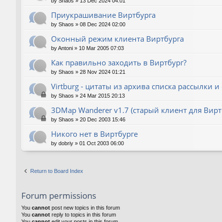
by
Shaos
»
13 Dec 2024 04:01
Приукрашивание Виртбурга
by
Shaos
»
08 Dec 2024 02:00
Оконный режим клиента Виртбурга
by
Antoni
»
10 Mar 2005 07:03
Как правильно заходить в Виртбург?
by
Shaos
»
28 Nov 2024 01:21
Virtburg - цитаты из архива списка рассылки и
by
Shaos
»
24 Mar 2015 20:13
3DMap Wanderer v1.7 (старый клиент для Вирт
by
Shaos
»
20 Dec 2003 15:46
Никого нет в Виртбурге
by
dobriy
»
01 Oct 2003 06:00
Return to Board Index
Forum permissions
You
cannot
post new topics in this forum
You
cannot
reply to topics in this forum
You
cannot
edit your posts in this forum