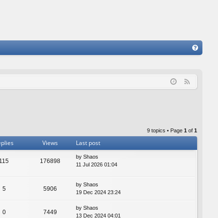
FA
Q
F
e
e
d
9 topics • Page
1
of
1
plies
Views
Last post
by
Shaos
115
176898
11 Jul 2026 01:04
by
Shaos
5
5906
19 Dec 2024 23:24
by
Shaos
0
7449
13 Dec 2024 04:01