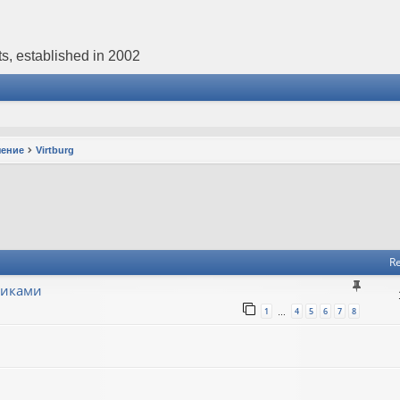
s, established in 2002
чение
Virtburg
Re
никами
1
4
5
6
7
8
…