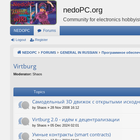
nedoPC.org
Community for electronics hobbyist
NEDOPC
Forums
Logout
Register
NEDOPC
FORUMS
GENERAL IN RUSSIAN
Программное обеспе
Virtburg
Moderator:
Shaos
Topics
Самодельный 3D движок с открытыми исход
by
Shaos
»
28 Nov 2008 16:12
Virtburg 2.0 - идём к децентрализации
by
Shaos
»
05 Dec 2024 02:01
Умные контракты (smart contracts)