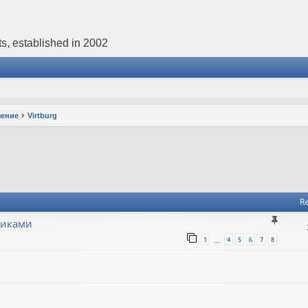
s, established in 2002
чение
Virtburg
Re
никами
1
4
5
6
7
8
…