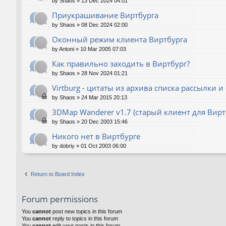
by
Shaos
»
13 Dec 2024 04:01
Приукрашивание Виртбурга
by
Shaos
»
08 Dec 2024 02:00
Оконный режим клиента Виртбурга
by
Antoni
»
10 Mar 2005 07:03
Как правильно заходить в Виртбург?
by
Shaos
»
28 Nov 2024 01:21
Virtburg - цитаты из архива списка рассылки и
by
Shaos
»
24 Mar 2015 20:13
3DMap Wanderer v1.7 (старый клиент для Вирт
by
Shaos
»
20 Dec 2003 15:46
Никого нет в Виртбурге
by
dobriy
»
01 Oct 2003 06:00
Return to Board Index
Forum permissions
You
cannot
post new topics in this forum
You
cannot
reply to topics in this forum
You
cannot
edit your posts in this forum