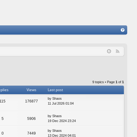
FA
Q
F
e
e
d
9 topics • Page
1
of
1
plies
Views
Last post
by
Shaos
115
176877
11 Jul 2026 01:04
by
Shaos
5
5906
19 Dec 2024 23:24
by
Shaos
0
7449
13 Dec 2024 04:01