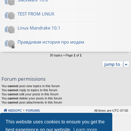
TEST FROM LINUX
Linux Mandrake 10.1
Правдивая история про модем
30 topics • Page
1
of
1
Jump to
Forum permissions
You
cannot
post new topics in this forum
You
cannot
reply to topics in this forum
You
cannot
edit your posts in this forum
You
cannot
delete your posts in this forum
You
cannot
post attachments in this forum
NEDOPC
FORUMS
All times are
UTC-07:00
Powered by
phpBB
® Forum Software © phpBB Limited
This website uses cookies to ensure you get the
Style by
Arty
&
halilesen
best experience on our website.
Learn more
Our VPS Hosting By RimuHosting