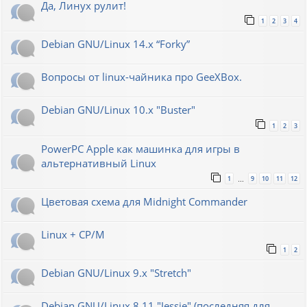
Да, Линух рулит!
1
2
3
4
Debian GNU/Linux 14.x “Forky”
Вопросы от linux-чайника про GeeXBox.
Debian GNU/Linux 10.x "Buster"
1
2
3
PowerPC Apple как машинка для игры в
альтернативный Linux
1
9
10
11
12
…
Цветовая схема для Midnight Commander
Linux + CP/M
1
2
Debian GNU/Linux 9.x "Stretch"
Debian GNU/Linux 8.11 "Jessie" (последняя для