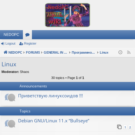
NEDOPC
Logout
Register
or
NEDOPC
u
FORUMS
GENERAL IN RUSSIAN
Программное обеспечение
Linux
F
e
m
Linux
e
s
Moderator:
Shaos
d
30 topics • Page
1
of
1
Announcements
Приветствую линуксоидов !!!
Topics
Debian GNU/Linux 11.x “Bullseye”
1
2