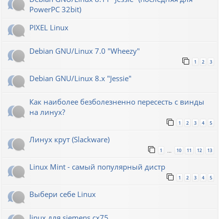
PowerPC 32bit)
PIXEL Linux
Debian GNU/Linux 7.0 "Wheezy"
1
2
3
Debian GNU/Linux 8.x "Jessie"
Как наиболее безболезненно пересесть с винды
на линух?
1
2
3
4
5
Линух крут (Slackware)
1
10
11
12
13
…
Linux Mint - самый популярный дистр
1
2
3
4
5
Выбери себе Linux
linux для siemens cx75