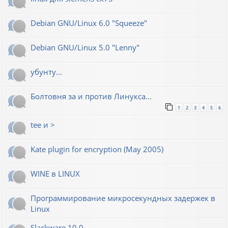
Debian GNU/Linux 6.0 "Squeeze"
Debian GNU/Linux 5.0 "Lenny"
убунту...
Болтовня за и против Линукса...
1
2
3
4
5
6
tee и >
Kate plugin for encryption (May 2005)
WINE в LINUX
Программирование микросекундных задержек в
Linux
Slackware 10.0