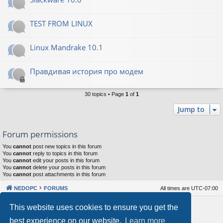
TEST FROM LINUX
Linux Mandrake 10.1
Правдивая история про модем
30 topics • Page
1
of
1
Jump to
Forum permissions
You
cannot
post new topics in this forum
You
cannot
reply to topics in this forum
You
cannot
edit your posts in this forum
You
cannot
delete your posts in this forum
You
cannot
post attachments in this forum
NEDOPC
FORUMS
All times are
UTC-07:00
Powered by
phpBB
® Forum Software © phpBB Limited
This website uses cookies to ensure you get the
Style by
Arty
&
halilesen
best experience on our website.
Learn more
Our VPS Hosting By RimuHosting