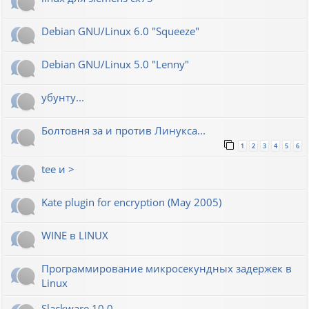
Debian GNU/Linux 6.0 "Squeeze"
Debian GNU/Linux 5.0 "Lenny"
убунту...
Болтовня за и против Линукса...
1
2
3
4
5
6
tee и >
Kate plugin for encryption (May 2005)
WINE в LINUX
Программирование микросекундных задержек в
Linux
Slackware 10.0