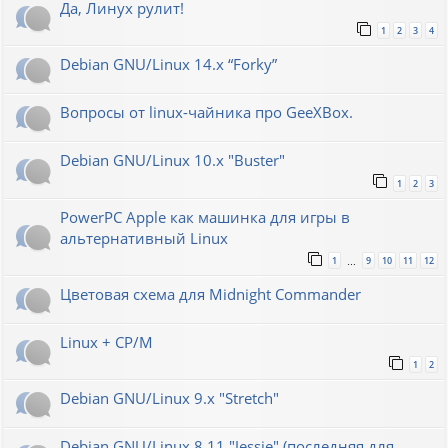
Да, Линух рулит!
1
2
3
4
Debian GNU/Linux 14.x “Forky”
Вопросы от linux-чайника про GeeXBox.
Debian GNU/Linux 10.x "Buster"
1
2
3
PowerPC Apple как машинка для игры в
альтернативный Linux
1
9
10
11
12
…
Цветовая схема для Midnight Commander
Linux + CP/M
1
2
Debian GNU/Linux 9.x "Stretch"
Debian GNU/Linux 8.11 "Jessie" (последняя для