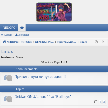
NEDOPC
Logout
Register
or
NEDOPC
u
FORUMS
GENERAL IN RUSSIAN
Программное обеспечение
Linux
F
e
m
Linux
e
s
Moderator:
Shaos
d
30 topics • Page
1
of
1
Announcements
Приветствую линуксоидов !!!
Topics
Debian GNU/Linux 11.x “Bullseye”
1
2