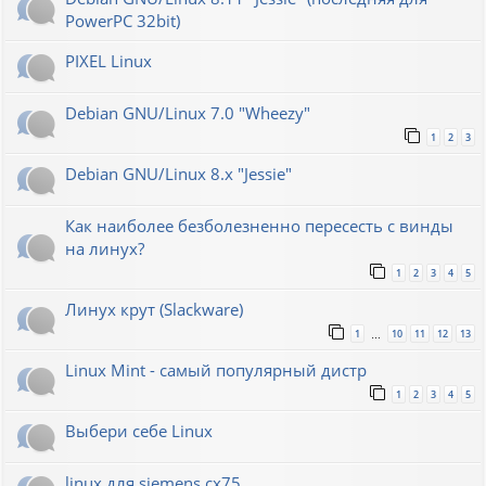
PowerPC 32bit)
PIXEL Linux
Debian GNU/Linux 7.0 "Wheezy"
1
2
3
Debian GNU/Linux 8.x "Jessie"
Как наиболее безболезненно пересесть с винды
на линух?
1
2
3
4
5
Линух крут (Slackware)
1
10
11
12
13
…
Linux Mint - самый популярный дистр
1
2
3
4
5
Выбери себе Linux
linux для siemens cx75