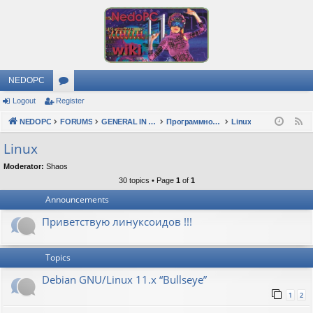
NEDOPC
Logout
Register
or
NEDOPC
u
FORUMS
GENERAL IN RUSSIAN
Программное обеспечение
Linux
F
e
m
Linux
e
s
Moderator:
Shaos
d
30 topics • Page
1
of
1
Announcements
Приветствую линуксоидов !!!
Topics
Debian GNU/Linux 11.x “Bullseye”
1
2