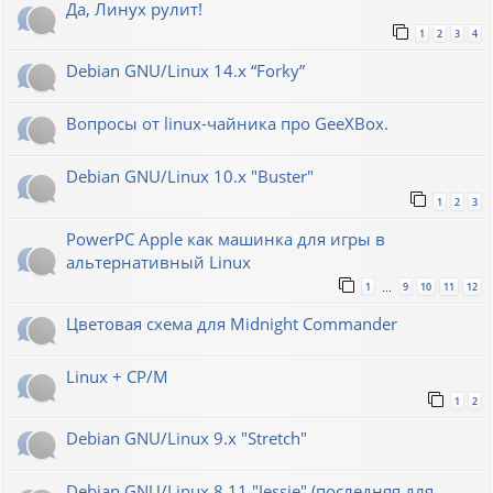
Да, Линух рулит!
1
2
3
4
Debian GNU/Linux 14.x “Forky”
Вопросы от linux-чайника про GeeXBox.
Debian GNU/Linux 10.x "Buster"
1
2
3
PowerPC Apple как машинка для игры в
альтернативный Linux
1
9
10
11
12
…
Цветовая схема для Midnight Commander
Linux + CP/M
1
2
Debian GNU/Linux 9.x "Stretch"
Debian GNU/Linux 8.11 "Jessie" (последняя для