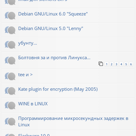
Debian GNU/Linux 6.0 "Squeeze"
Debian GNU/Linux 5.0 "Lenny"
убунту...
Болтовня за и против Линукса...
1
2
3
4
5
6
tee и >
Kate plugin for encryption (May 2005)
WINE в LINUX
Программирование микросекундных задержек в
Linux
Slackware 10.0