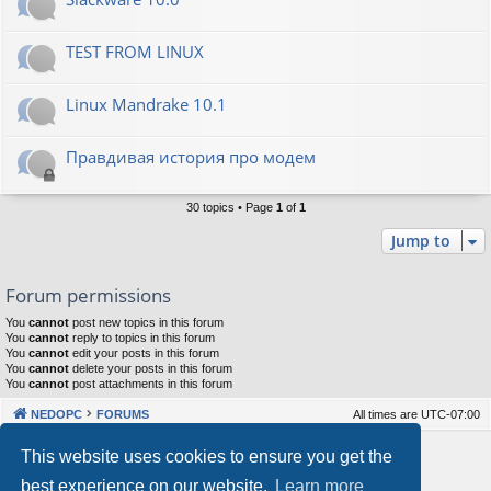
TEST FROM LINUX
Linux Mandrake 10.1
Правдивая история про модем
30 topics • Page
1
of
1
Jump to
Forum permissions
You
cannot
post new topics in this forum
You
cannot
reply to topics in this forum
You
cannot
edit your posts in this forum
You
cannot
delete your posts in this forum
You
cannot
post attachments in this forum
NEDOPC
FORUMS
All times are
UTC-07:00
Powered by
phpBB
® Forum Software © phpBB Limited
This website uses cookies to ensure you get the
Style by
Arty
&
halilesen
best experience on our website.
Learn more
Our VPS Hosting By RimuHosting