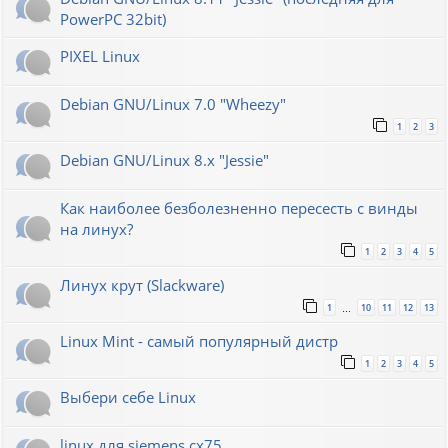
PowerPC 32bit)
PIXEL Linux
Debian GNU/Linux 7.0 "Wheezy"
1
2
3
Debian GNU/Linux 8.x "Jessie"
Как наиболее безболезненно пересесть с винды
на линух?
1
2
3
4
5
Линух крут (Slackware)
1
10
11
12
13
…
Linux Mint - самый популярный дистр
1
2
3
4
5
Выбери себе Linux
linux для siemens cx75