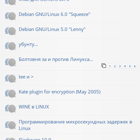
Debian GNU/Linux 6.0 "Squeeze"
Debian GNU/Linux 5.0 "Lenny"
убунту...
Болтовня за и против Линукса...
1
2
3
4
5
6
tee и >
Kate plugin for encryption (May 2005)
WINE в LINUX
Программирование микросекундных задержек в
Linux
Slackware 10.0