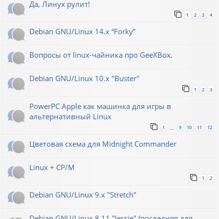
Да, Линух рулит!
1
2
3
4
Debian GNU/Linux 14.x “Forky”
Вопросы от linux-чайника про GeeXBox.
Debian GNU/Linux 10.x "Buster"
1
2
3
PowerPC Apple как машинка для игры в
альтернативный Linux
1
9
10
11
12
…
Цветовая схема для Midnight Commander
Linux + CP/M
1
2
Debian GNU/Linux 9.x "Stretch"
Debian GNU/Linux 8.11 "Jessie" (последняя для