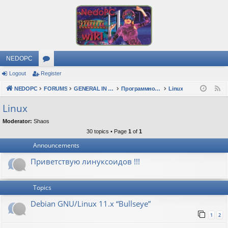
NEDOPC
Logout
Register
or
NEDOPC
u
FORUMS
GENERAL IN RUSSIAN
Программное обеспечение
Linux
F
e
m
Linux
e
s
Moderator:
Shaos
d
30 topics • Page
1
of
1
Announcements
Приветствую линуксоидов !!!
Topics
Debian GNU/Linux 11.x “Bullseye”
1
2