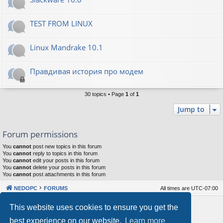
TEST FROM LINUX
Linux Mandrake 10.1
Правдивая история про модем
30 topics • Page
1
of
1
Jump to
Forum permissions
You
cannot
post new topics in this forum
You
cannot
reply to topics in this forum
You
cannot
edit your posts in this forum
You
cannot
delete your posts in this forum
You
cannot
post attachments in this forum
NEDOPC
FORUMS
All times are
UTC-07:00
Powered by
phpBB
® Forum Software © phpBB Limited
This website uses cookies to ensure you get the
Style by
Arty
&
halilesen
best experience on our website.
Learn more
Our VPS Hosting By RimuHosting