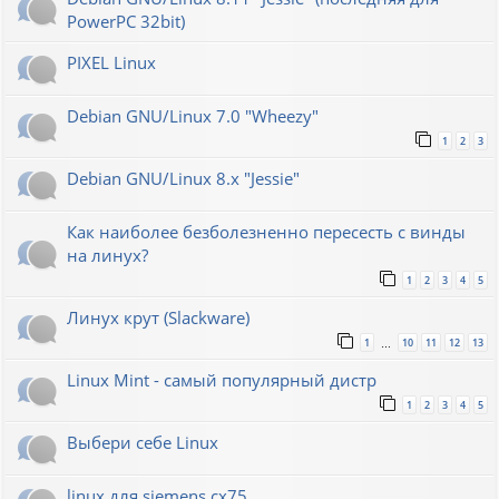
PowerPC 32bit)
PIXEL Linux
Debian GNU/Linux 7.0 "Wheezy"
1
2
3
Debian GNU/Linux 8.x "Jessie"
Как наиболее безболезненно пересесть с винды
на линух?
1
2
3
4
5
Линух крут (Slackware)
1
10
11
12
13
…
Linux Mint - самый популярный дистр
1
2
3
4
5
Выбери себе Linux
linux для siemens cx75