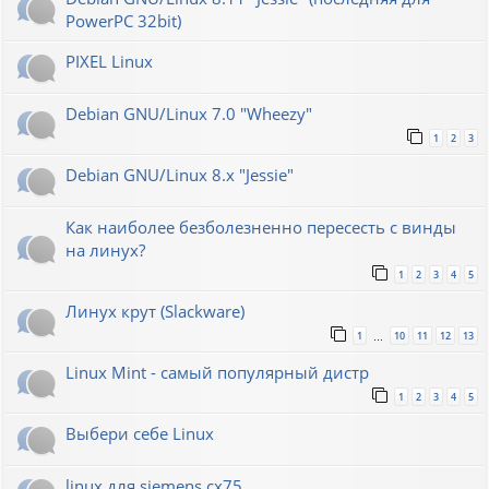
PowerPC 32bit)
PIXEL Linux
Debian GNU/Linux 7.0 "Wheezy"
1
2
3
Debian GNU/Linux 8.x "Jessie"
Как наиболее безболезненно пересесть с винды
на линух?
1
2
3
4
5
Линух крут (Slackware)
1
10
11
12
13
…
Linux Mint - самый популярный дистр
1
2
3
4
5
Выбери себе Linux
linux для siemens cx75