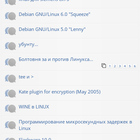
Debian GNU/Linux 6.0 "Squeeze"
Debian GNU/Linux 5.0 "Lenny"
убунту...
Болтовня за и против Линукса...
1
2
3
4
5
6
tee и >
Kate plugin for encryption (May 2005)
WINE в LINUX
Программирование микросекундных задержек в
Linux
Slackware 10.0