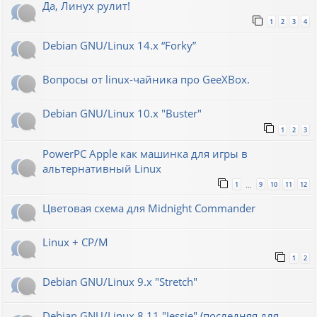
Да, Линух рулит!
1
2
3
4
Debian GNU/Linux 14.x “Forky”
Вопросы от linux-чайника про GeeXBox.
Debian GNU/Linux 10.x "Buster"
1
2
3
PowerPC Apple как машинка для игры в
альтернативный Linux
1
9
10
11
12
…
Цветовая схема для Midnight Commander
Linux + CP/M
1
2
Debian GNU/Linux 9.x "Stretch"
Debian GNU/Linux 8.11 "Jessie" (последняя для