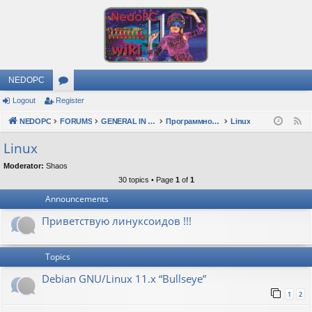
NEDOPC
Logout
Register
or
NEDOPC
u
FORUMS
GENERAL IN RUSSIAN
Программное обеспечение
Linux
F
e
m
Linux
e
s
Moderator:
Shaos
d
30 topics • Page
1
of
1
Announcements
Приветствую линуксоидов !!!
Topics
Debian GNU/Linux 11.x “Bullseye”
1
2