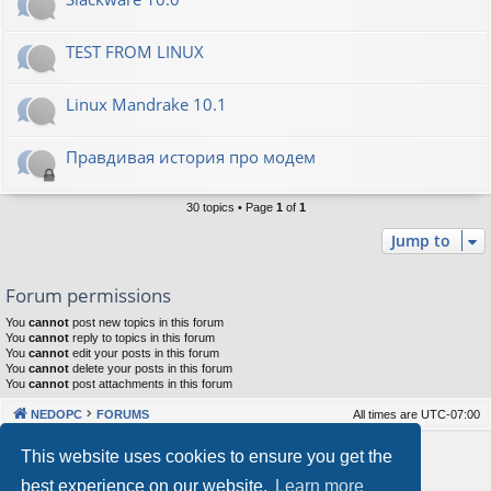
TEST FROM LINUX
Linux Mandrake 10.1
Правдивая история про модем
30 topics • Page
1
of
1
Jump to
Forum permissions
You
cannot
post new topics in this forum
You
cannot
reply to topics in this forum
You
cannot
edit your posts in this forum
You
cannot
delete your posts in this forum
You
cannot
post attachments in this forum
NEDOPC
FORUMS
All times are
UTC-07:00
Powered by
phpBB
® Forum Software © phpBB Limited
This website uses cookies to ensure you get the
Style by
Arty
&
halilesen
best experience on our website.
Learn more
Our VPS Hosting By RimuHosting