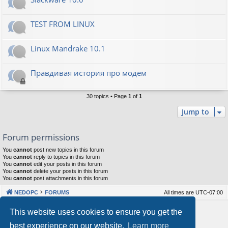
TEST FROM LINUX
Linux Mandrake 10.1
Правдивая история про модем
30 topics • Page
1
of
1
Jump to
Forum permissions
You
cannot
post new topics in this forum
You
cannot
reply to topics in this forum
You
cannot
edit your posts in this forum
You
cannot
delete your posts in this forum
You
cannot
post attachments in this forum
NEDOPC
FORUMS
All times are
UTC-07:00
Powered by
phpBB
® Forum Software © phpBB Limited
This website uses cookies to ensure you get the
Style by
Arty
&
halilesen
best experience on our website.
Learn more
Our VPS Hosting By RimuHosting