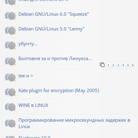
Debian GNU/Linux 6.0 "Squeeze"
Debian GNU/Linux 5.0 "Lenny"
убунту...
Болтовня за и против Линукса...
1
2
3
4
5
6
tee и >
Kate plugin for encryption (May 2005)
WINE в LINUX
Программирование микросекундных задержек в
Linux
Slackware 10.0