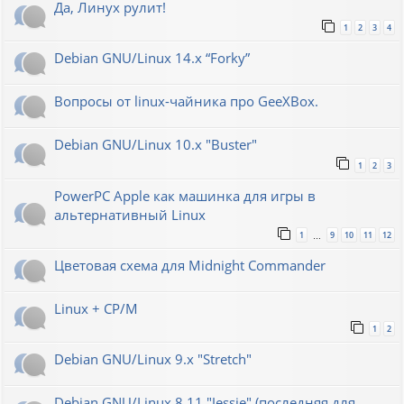
Да, Линух рулит!
1
2
3
4
Debian GNU/Linux 14.x “Forky”
Вопросы от linux-чайника про GeeXBox.
Debian GNU/Linux 10.x "Buster"
1
2
3
PowerPC Apple как машинка для игры в
альтернативный Linux
1
9
10
11
12
…
Цветовая схема для Midnight Commander
Linux + CP/M
1
2
Debian GNU/Linux 9.x "Stretch"
Debian GNU/Linux 8.11 "Jessie" (последняя для