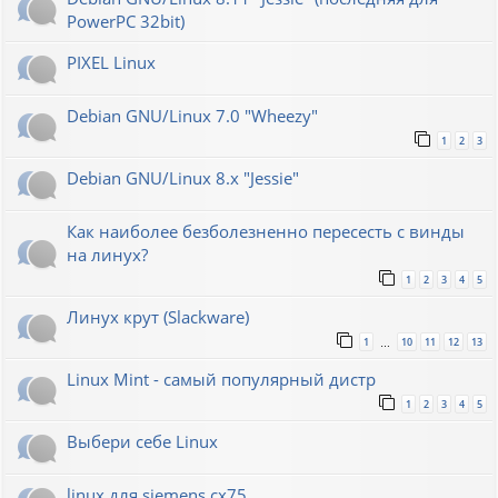
PowerPC 32bit)
PIXEL Linux
Debian GNU/Linux 7.0 "Wheezy"
1
2
3
Debian GNU/Linux 8.x "Jessie"
Как наиболее безболезненно пересесть с винды
на линух?
1
2
3
4
5
Линух крут (Slackware)
1
10
11
12
13
…
Linux Mint - самый популярный дистр
1
2
3
4
5
Выбери себе Linux
linux для siemens cx75