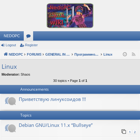
NEDOPC
Logout
Register
or
NEDOPC
u
FORUMS
GENERAL IN RUSSIAN
Программное обеспечение
Linux
F
e
m
Linux
e
s
Moderator:
Shaos
d
30 topics • Page
1
of
1
Announcements
Приветствую линуксоидов !!!
Topics
Debian GNU/Linux 11.x “Bullseye”
1
2