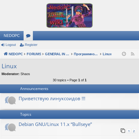
NEDOPC
Logout
Register
or
NEDOPC
u
FORUMS
GENERAL IN RUSSIAN
Программное обеспечение
Linux
F
e
m
Linux
e
s
Moderator:
Shaos
d
30 topics • Page
1
of
1
Announcements
Приветствую линуксоидов !!!
Topics
Debian GNU/Linux 11.x “Bullseye”
1
2