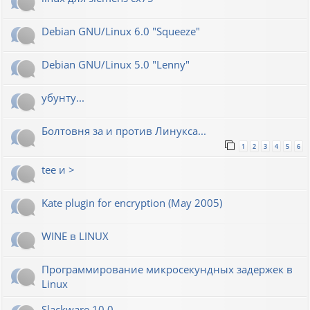
Debian GNU/Linux 6.0 "Squeeze"
Debian GNU/Linux 5.0 "Lenny"
убунту...
Болтовня за и против Линукса...
1
2
3
4
5
6
tee и >
Kate plugin for encryption (May 2005)
WINE в LINUX
Программирование микросекундных задержек в
Linux
Slackware 10.0