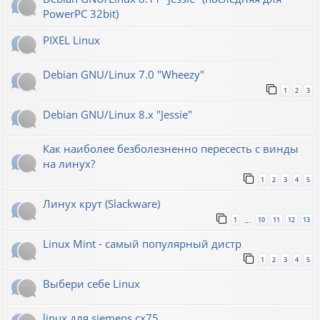
PowerPC 32bit)
PIXEL Linux
Debian GNU/Linux 7.0 "Wheezy"
1
2
3
Debian GNU/Linux 8.x "Jessie"
Как наиболее безболезненно пересесть с винды
на линух?
1
2
3
4
5
Линух крут (Slackware)
1
10
11
12
13
…
Linux Mint - самый популярный дистр
1
2
3
4
5
Выбери себе Linux
linux для siemens cx75