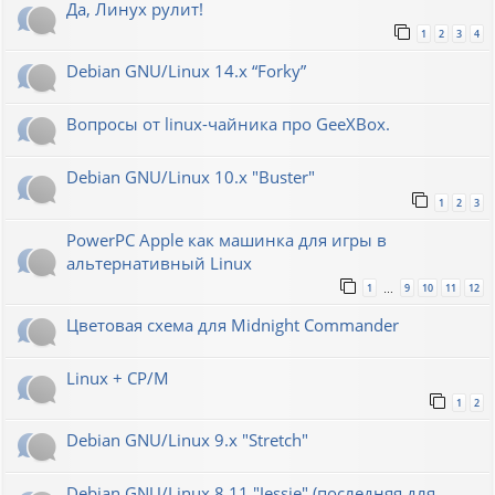
Да, Линух рулит!
1
2
3
4
Debian GNU/Linux 14.x “Forky”
Вопросы от linux-чайника про GeeXBox.
Debian GNU/Linux 10.x "Buster"
1
2
3
PowerPC Apple как машинка для игры в
альтернативный Linux
1
9
10
11
12
…
Цветовая схема для Midnight Commander
Linux + CP/M
1
2
Debian GNU/Linux 9.x "Stretch"
Debian GNU/Linux 8.11 "Jessie" (последняя для