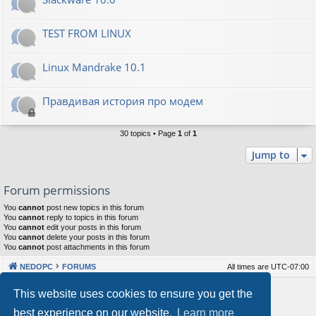
TEST FROM LINUX
Linux Mandrake 10.1
Правдивая история про модем
30 topics • Page
1
of
1
Jump to
Forum permissions
You
cannot
post new topics in this forum
You
cannot
reply to topics in this forum
You
cannot
edit your posts in this forum
You
cannot
delete your posts in this forum
You
cannot
post attachments in this forum
NEDOPC
FORUMS
All times are
UTC-07:00
Powered by
phpBB
® Forum Software © phpBB Limited
This website uses cookies to ensure you get the
Style by
Arty
&
halilesen
best experience on our website.
Learn more
Our VPS Hosting By RimuHosting