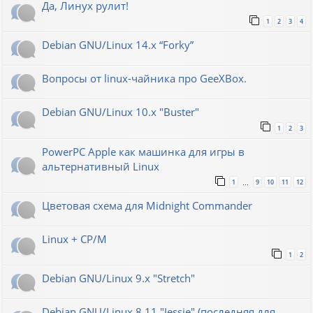
Да, Линух рулит!
1
2
3
4
Debian GNU/Linux 14.x “Forky”
Вопросы от linux-чайника про GeeXBox.
Debian GNU/Linux 10.x "Buster"
1
2
3
PowerPC Apple как машинка для игры в
альтернативный Linux
1
9
10
11
12
…
Цветовая схема для Midnight Commander
Linux + CP/M
1
2
Debian GNU/Linux 9.x "Stretch"
Debian GNU/Linux 8.11 "Jessie" (последняя для