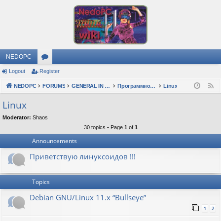
NEDOPC
Logout
Register
or
NEDOPC
u
FORUMS
GENERAL IN RUSSIAN
Программное обеспечение
Linux
F
e
m
Linux
e
s
Moderator:
Shaos
d
30 topics • Page
1
of
1
Announcements
Приветствую линуксоидов !!!
Topics
Debian GNU/Linux 11.x “Bullseye”
1
2