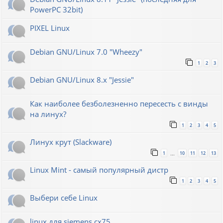
PowerPC 32bit)
PIXEL Linux
Debian GNU/Linux 7.0 "Wheezy"
1
2
3
Debian GNU/Linux 8.x "Jessie"
Как наиболее безболезненно пересесть с винды
на линух?
1
2
3
4
5
Линух крут (Slackware)
1
10
11
12
13
…
Linux Mint - самый популярный дистр
1
2
3
4
5
Выбери себе Linux
linux для siemens cx75