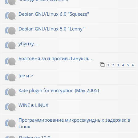
Debian GNU/Linux 6.0 "Squeeze"
Debian GNU/Linux 5.0 "Lenny"
убунту...
Болтовня за и против Линукса...
1
2
3
4
5
6
tee и >
Kate plugin for encryption (May 2005)
WINE в LINUX
Программирование микросекундных задержек в
Linux
Slackware 10.0