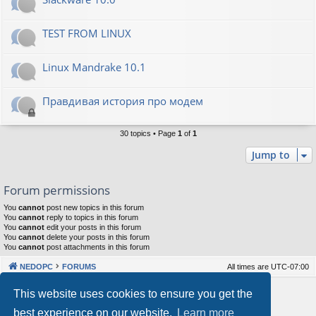
TEST FROM LINUX
Linux Mandrake 10.1
Правдивая история про модем
30 topics • Page
1
of
1
Jump to
Forum permissions
You
cannot
post new topics in this forum
You
cannot
reply to topics in this forum
You
cannot
edit your posts in this forum
You
cannot
delete your posts in this forum
You
cannot
post attachments in this forum
NEDOPC
FORUMS
All times are
UTC-07:00
Powered by
phpBB
® Forum Software © phpBB Limited
This website uses cookies to ensure you get the
Style by
Arty
&
halilesen
best experience on our website.
Learn more
Our VPS Hosting By RimuHosting