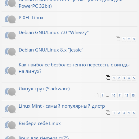
PowerPC 32bit)
PIXEL Linux
Debian GNU/Linux 7.0 "Wheezy"
1
2
3
Debian GNU/Linux 8.x "Jessie"
Как наиболее безболезненно пересесть с винды
на линух?
1
2
3
4
5
Линух крут (Slackware)
1
10
11
12
13
…
Linux Mint - самый популярный дистр
1
2
3
4
5
Выбери себе Linux
linux для siemens cx75