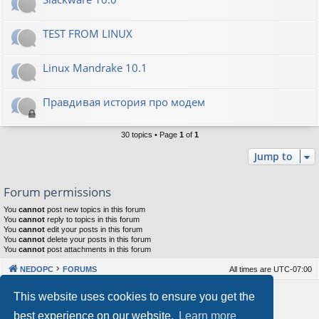
TEST FROM LINUX
Linux Mandrake 10.1
Правдивая история про модем
30 topics • Page
1
of
1
Jump to
Forum permissions
You
cannot
post new topics in this forum
You
cannot
reply to topics in this forum
You
cannot
edit your posts in this forum
You
cannot
delete your posts in this forum
You
cannot
post attachments in this forum
NEDOPC
FORUMS
All times are
UTC-07:00
Powered by
phpBB
® Forum Software © phpBB Limited
This website uses cookies to ensure you get the
Style by
Arty
&
halilesen
best experience on our website.
Learn more
Our VPS Hosting By RimuHosting