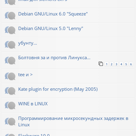
Debian GNU/Linux 6.0 "Squeeze"
Debian GNU/Linux 5.0 "Lenny"
убунту...
Болтовня за и против Линукса...
1
2
3
4
5
6
tee и >
Kate plugin for encryption (May 2005)
WINE в LINUX
Программирование микросекундных задержек в
Linux
Slackware 10.0