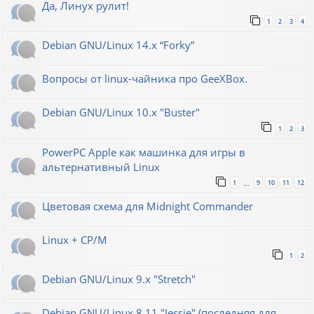
Да, Линух рулит!
1
2
3
4
Debian GNU/Linux 14.x “Forky”
Вопросы от linux-чайника про GeeXBox.
Debian GNU/Linux 10.x "Buster"
1
2
3
PowerPC Apple как машинка для игры в
альтернативный Linux
1
9
10
11
12
…
Цветовая схема для Midnight Commander
Linux + CP/M
1
2
Debian GNU/Linux 9.x "Stretch"
Debian GNU/Linux 8.11 "Jessie" (последняя для