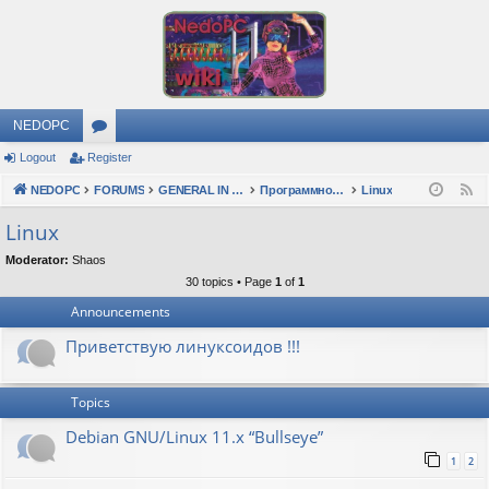
NEDOPC
Logout
Register
or
NEDOPC
u
FORUMS
GENERAL IN RUSSIAN
Программное обеспечение
Linux
F
e
m
Linux
e
s
Moderator:
Shaos
d
30 topics • Page
1
of
1
Announcements
Приветствую линуксоидов !!!
Topics
Debian GNU/Linux 11.x “Bullseye”
1
2