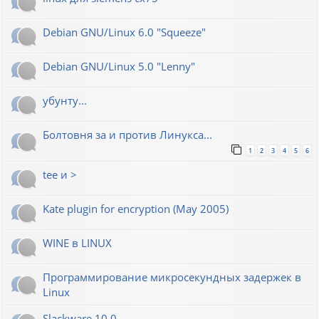
Debian GNU/Linux 6.0 "Squeeze"
Debian GNU/Linux 5.0 "Lenny"
убунту...
Болтовня за и против Линукса...
1
2
3
4
5
6
tee и >
Kate plugin for encryption (May 2005)
WINE в LINUX
Программирование микросекундных задержек в
Linux
Slackware 10.0