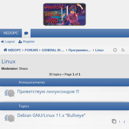
NEDOPC
Logout
Register
or
NEDOPC
u
FORUMS
GENERAL IN RUSSIAN
Программное обеспечение
Linux
F
e
m
Linux
e
s
Moderator:
Shaos
d
30 topics • Page
1
of
1
Announcements
Приветствую линуксоидов !!!
Topics
Debian GNU/Linux 11.x “Bullseye”
1
2