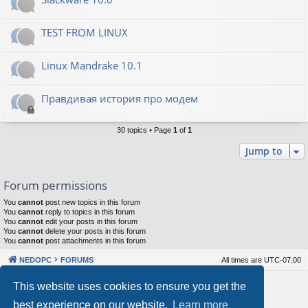
TEST FROM LINUX
Linux Mandrake 10.1
Правдивая история про модем
30 topics • Page
1
of
1
Jump to
Forum permissions
You
cannot
post new topics in this forum
You
cannot
reply to topics in this forum
You
cannot
edit your posts in this forum
You
cannot
delete your posts in this forum
You
cannot
post attachments in this forum
NEDOPC
FORUMS
All times are
UTC-07:00
Powered by
phpBB
® Forum Software © phpBB Limited
This website uses cookies to ensure you get the
Style by
Arty
&
halilesen
best experience on our website.
Learn more
Our VPS Hosting By RimuHosting