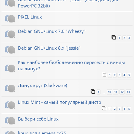
PowerPC 32bit)
PIXEL Linux
Debian GNU/Linux 7.0 "Wheezy"
1
2
3
Debian GNU/Linux 8.x "Jessie"
Как наиболее безболезненно пересесть с винды
на линух?
1
2
3
4
5
Линух крут (Slackware)
1
10
11
12
13
…
Linux Mint - самый популярный дистр
1
2
3
4
5
Выбери себе Linux
linux для siemens cx75