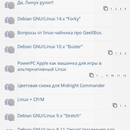
Да, Линух рулит!
1
2
3
4
Debian GNU/Linux 14.x “Forky”
Вопросы от linux-чайника про GeeXBox.
Debian GNU/Linux 10.x "Buster"
1
2
3
PowerPC Apple как машинка для игры в
альтернативный Linux
1
9
10
11
12
…
Цветовая схема для Midnight Commander
Linux + CP/M
1
2
Debian GNU/Linux 9.x "Stretch"
Debian GNU/Linux 8.11 "Jessie" (последняя для