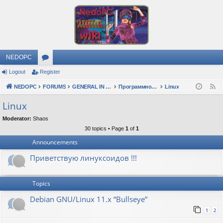
NEDOPC
Logout
Register
or
NEDOPC
u
FORUMS
GENERAL IN RUSSIAN
Программное обеспечение
Linux
F
e
m
Linux
e
s
Moderator:
Shaos
d
30 topics • Page
1
of
1
Announcements
Приветствую линуксоидов !!!
Topics
Debian GNU/Linux 11.x “Bullseye”
1
2