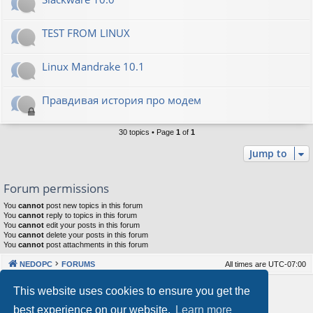
TEST FROM LINUX
Linux Mandrake 10.1
Правдивая история про модем
30 topics • Page
1
of
1
Jump to
Forum permissions
You
cannot
post new topics in this forum
You
cannot
reply to topics in this forum
You
cannot
edit your posts in this forum
You
cannot
delete your posts in this forum
You
cannot
post attachments in this forum
NEDOPC
FORUMS
All times are
UTC-07:00
Powered by
phpBB
® Forum Software © phpBB Limited
This website uses cookies to ensure you get the
Style by
Arty
&
halilesen
best experience on our website.
Learn more
Our VPS Hosting By RimuHosting