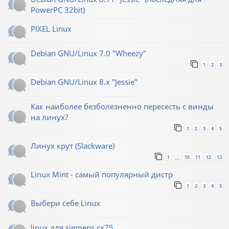
PowerPC 32bit)
PIXEL Linux
Debian GNU/Linux 7.0 "Wheezy"
1
2
3
Debian GNU/Linux 8.x "Jessie"
Как наиболее безболезненно пересесть с винды
на линух?
1
2
3
4
5
Линух крут (Slackware)
1
10
11
12
13
…
Linux Mint - самый популярный дистр
1
2
3
4
5
Выбери себе Linux
linux для siemens cx75