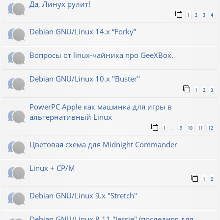
Да, Линух рулит!
1
2
3
4
Debian GNU/Linux 14.x “Forky”
Вопросы от linux-чайника про GeeXBox.
Debian GNU/Linux 10.x "Buster"
1
2
3
PowerPC Apple как машинка для игры в
альтернативный Linux
1
9
10
11
12
…
Цветовая схема для Midnight Commander
Linux + CP/M
1
2
Debian GNU/Linux 9.x "Stretch"
Debian GNU/Linux 8.11 "Jessie" (последняя для