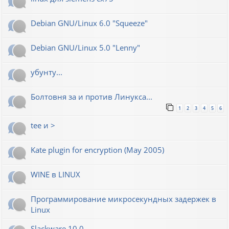
Debian GNU/Linux 6.0 "Squeeze"
Debian GNU/Linux 5.0 "Lenny"
убунту...
Болтовня за и против Линукса...
1
2
3
4
5
6
tee и >
Kate plugin for encryption (May 2005)
WINE в LINUX
Программирование микросекундных задержек в
Linux
Slackware 10.0