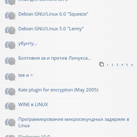
Debian GNU/Linux 6.0 "Squeeze"
Debian GNU/Linux 5.0 "Lenny"
убунту...
Болтовня за и против Линукса...
1
2
3
4
5
6
tee и >
Kate plugin for encryption (May 2005)
WINE в LINUX
Программирование микросекундных задержек в
Linux
Slackware 10.0