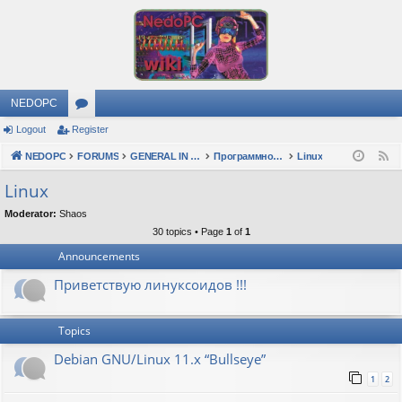
NEDOPC
Logout
Register
or
NEDOPC
u
FORUMS
GENERAL IN RUSSIAN
Программное обеспечение
Linux
F
e
m
Linux
e
s
Moderator:
Shaos
d
30 topics • Page
1
of
1
Announcements
Приветствую линуксоидов !!!
Topics
Debian GNU/Linux 11.x “Bullseye”
1
2