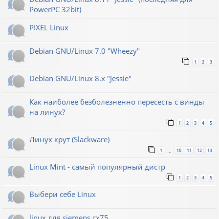
PowerPC 32bit)
PIXEL Linux
Debian GNU/Linux 7.0 "Wheezy"
1
2
3
Debian GNU/Linux 8.x "Jessie"
Как наиболее безболезненно пересесть с винды
на линух?
1
2
3
4
5
Линух крут (Slackware)
1
10
11
12
13
…
Linux Mint - самый популярный дистр
1
2
3
4
5
Выбери себе Linux
linux для siemens cx75