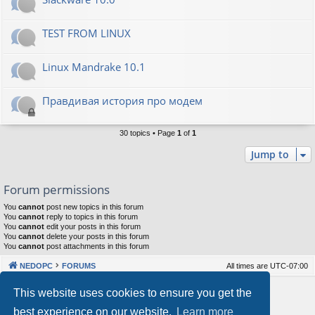
TEST FROM LINUX
Linux Mandrake 10.1
Правдивая история про модем
30 topics • Page
1
of
1
Jump to
Forum permissions
You
cannot
post new topics in this forum
You
cannot
reply to topics in this forum
You
cannot
edit your posts in this forum
You
cannot
delete your posts in this forum
You
cannot
post attachments in this forum
NEDOPC
FORUMS
All times are
UTC-07:00
Powered by
phpBB
® Forum Software © phpBB Limited
This website uses cookies to ensure you get the
Style by
Arty
&
halilesen
best experience on our website.
Learn more
Our VPS Hosting By RimuHosting