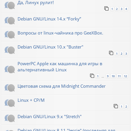
Да, Линух рулит!
1
2
3
4
Debian GNU/Linux 14.x “Forky”
Вопросы от linux-чайника про GeeXBox.
Debian GNU/Linux 10.x "Buster"
1
2
3
PowerPC Apple как машинка для игры в
альтернативный Linux
1
9
10
11
12
…
Цветовая схема для Midnight Commander
Linux + CP/M
1
2
Debian GNU/Linux 9.x "Stretch"
Debian GNU/Linux 8.11 "Jessie" (последняя для