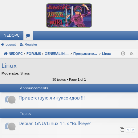
NEDOPC
Logout
Register
or
NEDOPC
u
FORUMS
GENERAL IN RUSSIAN
Программное обеспечение
Linux
F
e
m
Linux
e
s
Moderator:
Shaos
d
30 topics • Page
1
of
1
Announcements
Приветствую линуксоидов !!!
Topics
Debian GNU/Linux 11.x “Bullseye”
1
2