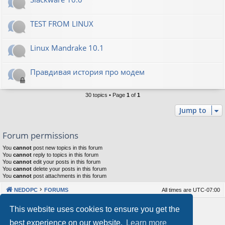
TEST FROM LINUX
Linux Mandrake 10.1
Правдивая история про модем
30 topics • Page
1
of
1
Jump to
Forum permissions
You
cannot
post new topics in this forum
You
cannot
reply to topics in this forum
You
cannot
edit your posts in this forum
You
cannot
delete your posts in this forum
You
cannot
post attachments in this forum
NEDOPC
FORUMS
All times are
UTC-07:00
Powered by
phpBB
® Forum Software © phpBB Limited
This website uses cookies to ensure you get the
Style by
Arty
&
halilesen
best experience on our website.
Learn more
Our VPS Hosting By RimuHosting