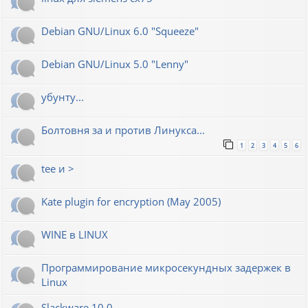
Debian GNU/Linux 6.0 "Squeeze"
Debian GNU/Linux 5.0 "Lenny"
убунту...
Болтовня за и против Линукса...
1
2
3
4
5
6
tee и >
Kate plugin for encryption (May 2005)
WINE в LINUX
Программирование микросекундных задержек в
Linux
Slackware 10.0