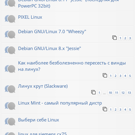
PowerPC 32bit)
PIXEL Linux
Debian GNU/Linux 7.0 "Wheezy"
1
2
3
Debian GNU/Linux 8.x "Jessie"
Как наиболее безболезненно пересесть с винды
на линух?
1
2
3
4
5
Линух крут (Slackware)
1
10
11
12
13
…
Linux Mint - самый популярный дистр
1
2
3
4
5
Выбери себе Linux
linux для siemens cx75