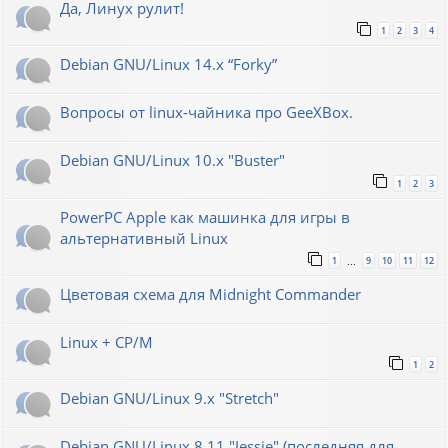
Да, Линух рулит!
1
2
3
4
Debian GNU/Linux 14.x “Forky”
Вопросы от linux-чайника про GeeXBox.
Debian GNU/Linux 10.x "Buster"
1
2
3
PowerPC Apple как машинка для игры в
альтернативный Linux
1
9
10
11
12
…
Цветовая схема для Midnight Commander
Linux + CP/M
1
2
Debian GNU/Linux 9.x "Stretch"
Debian GNU/Linux 8.11 "Jessie" (последняя для