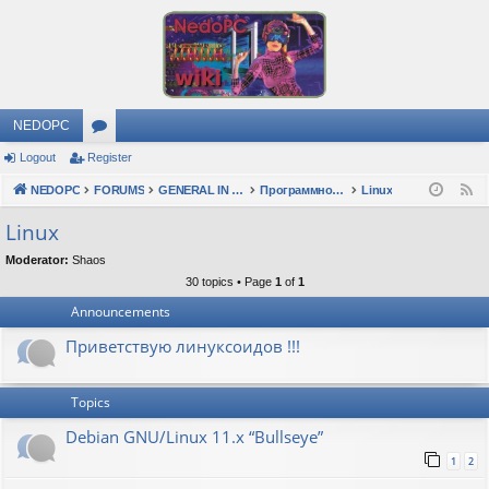
NEDOPC
Logout
Register
or
NEDOPC
u
FORUMS
GENERAL IN RUSSIAN
Программное обеспечение
Linux
F
e
m
Linux
e
s
Moderator:
Shaos
d
30 topics • Page
1
of
1
Announcements
Приветствую линуксоидов !!!
Topics
Debian GNU/Linux 11.x “Bullseye”
1
2