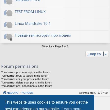
TEST FROM LINUX
Linux Mandrake 10.1
Правдивая история про модем
30 topics • Page
1
of
1
Jump to
Forum permissions
You
cannot
post new topics in this forum
You
cannot
reply to topics in this forum
You
cannot
edit your posts in this forum
You
cannot
delete your posts in this forum
You
cannot
post attachments in this forum
NEDOPC
FORUMS
All times are
UTC-07:00
Powered by
phpBB
® Forum Software © phpBB Limited
This website uses cookies to ensure you get the
Style by
Arty
&
halilesen
best experience on our website.
Learn more
Our VPS Hosting By RimuHosting