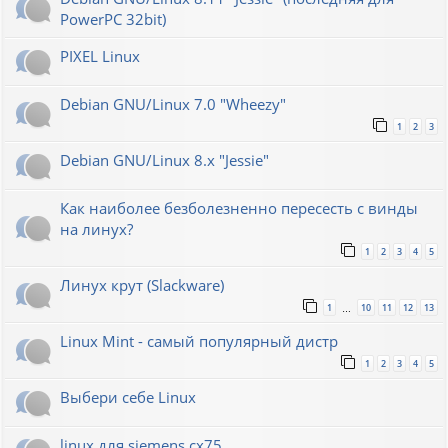
PowerPC 32bit)
PIXEL Linux
Debian GNU/Linux 7.0 "Wheezy"
1
2
3
Debian GNU/Linux 8.x "Jessie"
Как наиболее безболезненно пересесть с винды
на линух?
1
2
3
4
5
Линух крут (Slackware)
1
10
11
12
13
…
Linux Mint - самый популярный дистр
1
2
3
4
5
Выбери себе Linux
linux для siemens cx75