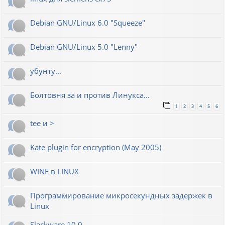
Debian GNU/Linux 6.0 "Squeeze"
Debian GNU/Linux 5.0 "Lenny"
убунту...
Болтовня за и против Линукса...
1
2
3
4
5
6
tee и >
Kate plugin for encryption (May 2005)
WINE в LINUX
Программирование микросекундных задержек в
Linux
Slackware 10.0