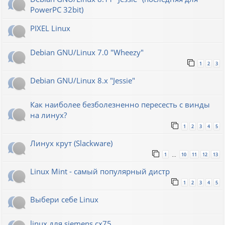
PowerPC 32bit)
PIXEL Linux
Debian GNU/Linux 7.0 "Wheezy"
1
2
3
Debian GNU/Linux 8.x "Jessie"
Как наиболее безболезненно пересесть с винды
на линух?
1
2
3
4
5
Линух крут (Slackware)
1
10
11
12
13
…
Linux Mint - самый популярный дистр
1
2
3
4
5
Выбери себе Linux
linux для siemens cx75