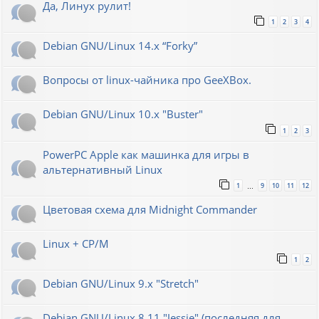
Да, Линух рулит!
1
2
3
4
Debian GNU/Linux 14.x “Forky”
Вопросы от linux-чайника про GeeXBox.
Debian GNU/Linux 10.x "Buster"
1
2
3
PowerPC Apple как машинка для игры в
альтернативный Linux
1
9
10
11
12
…
Цветовая схема для Midnight Commander
Linux + CP/M
1
2
Debian GNU/Linux 9.x "Stretch"
Debian GNU/Linux 8.11 "Jessie" (последняя для