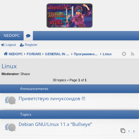
NEDOPC
Logout
Register
or
NEDOPC
u
FORUMS
GENERAL IN RUSSIAN
Программное обеспечение
Linux
F
e
m
Linux
e
s
Moderator:
Shaos
d
30 topics • Page
1
of
1
Announcements
Приветствую линуксоидов !!!
Topics
Debian GNU/Linux 11.x “Bullseye”
1
2