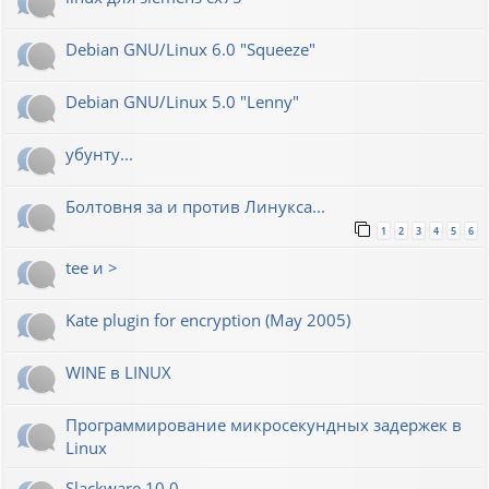
Debian GNU/Linux 6.0 "Squeeze"
Debian GNU/Linux 5.0 "Lenny"
убунту...
Болтовня за и против Линукса...
1
2
3
4
5
6
tee и >
Kate plugin for encryption (May 2005)
WINE в LINUX
Программирование микросекундных задержек в
Linux
Slackware 10.0