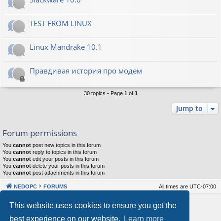
TEST FROM LINUX
Linux Mandrake 10.1
Правдивая история про модем
30 topics • Page
1
of
1
Jump to
Forum permissions
You
cannot
post new topics in this forum
You
cannot
reply to topics in this forum
You
cannot
edit your posts in this forum
You
cannot
delete your posts in this forum
You
cannot
post attachments in this forum
NEDOPC
FORUMS
All times are
UTC-07:00
Powered by
phpBB
® Forum Software © phpBB Limited
This website uses cookies to ensure you get the
Style by
Arty
&
halilesen
best experience on our website.
Learn more
Our VPS Hosting By RimuHosting