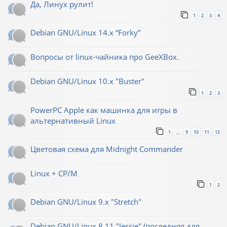
Да, Линух рулит!
1
2
3
4
Debian GNU/Linux 14.x “Forky”
Вопросы от linux-чайника про GeeXBox.
Debian GNU/Linux 10.x "Buster"
1
2
3
PowerPC Apple как машинка для игры в
альтернативный Linux
1
9
10
11
12
…
Цветовая схема для Midnight Commander
Linux + CP/M
1
2
Debian GNU/Linux 9.x "Stretch"
Debian GNU/Linux 8.11 "Jessie" (последняя для