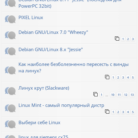
PowerPC 32bit)
PIXEL Linux
Debian GNU/Linux 7.0 "Wheezy"
1
2
3
Debian GNU/Linux 8.x "Jessie"
Как наиболее безболезненно пересесть с винды
на линух?
1
2
3
4
5
Линух крут (Slackware)
1
10
11
12
13
…
Linux Mint - самый популярный дистр
1
2
3
4
5
Выбери себе Linux
linux для siemens cx75