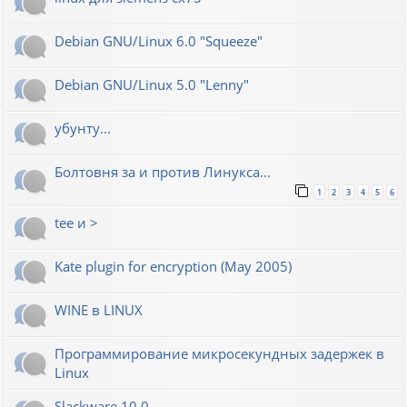
Debian GNU/Linux 6.0 "Squeeze"
Debian GNU/Linux 5.0 "Lenny"
убунту...
Болтовня за и против Линукса...
1
2
3
4
5
6
tee и >
Kate plugin for encryption (May 2005)
WINE в LINUX
Программирование микросекундных задержек в
Linux
Slackware 10.0