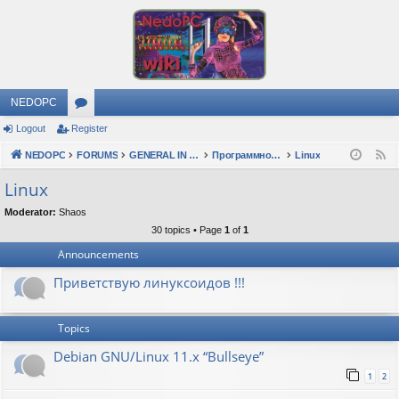
NEDOPC
Logout
Register
or
NEDOPC
u
FORUMS
GENERAL IN RUSSIAN
Программное обеспечение
Linux
F
e
m
Linux
e
s
Moderator:
Shaos
d
30 topics • Page
1
of
1
Announcements
Приветствую линуксоидов !!!
Topics
Debian GNU/Linux 11.x “Bullseye”
1
2