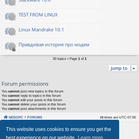
TEST FROM LINUX
Linux Mandrake 10.1
Правдивая история про модем
30 topics • Page
1
of
1
Jump to
Forum permissions
You
cannot
post new topics in this forum
You
cannot
reply to topics in this forum
You
cannot
edit your posts in this forum
You
cannot
delete your posts in this forum
You
cannot
post attachments in this forum
NEDOPC
FORUMS
All times are
UTC-07:00
Powered by
phpBB
® Forum Software © phpBB Limited
This website uses cookies to ensure you get the
Style by
Arty
&
halilesen
best experience on our website.
Learn more
Our VPS Hosting By RimuHosting