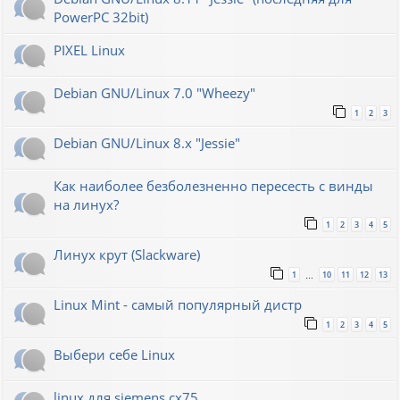
PowerPC 32bit)
PIXEL Linux
Debian GNU/Linux 7.0 "Wheezy"
1
2
3
Debian GNU/Linux 8.x "Jessie"
Как наиболее безболезненно пересесть с винды
на линух?
1
2
3
4
5
Линух крут (Slackware)
1
10
11
12
13
…
Linux Mint - самый популярный дистр
1
2
3
4
5
Выбери себе Linux
linux для siemens cx75