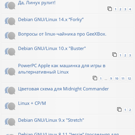
Да, Линух рулит!
1
2
3
4
Debian GNU/Linux 14.x “Forky”
Вопросы от linux-чайника про GeeXBox.
Debian GNU/Linux 10.x "Buster"
1
2
3
PowerPC Apple как машинка для игры в
альтернативный Linux
1
9
10
11
12
…
Цветовая схема для Midnight Commander
Linux + CP/M
1
2
Debian GNU/Linux 9.x "Stretch"
Debian GNU/Linux 8.11 "Jessie" (последняя для