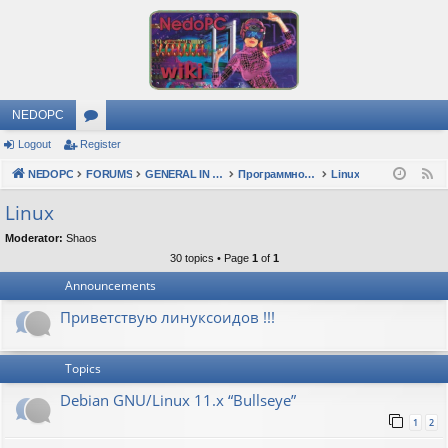
NEDOPC
Logout
Register
or
NEDOPC
u
FORUMS
GENERAL IN RUSSIAN
Программное обеспечение
Linux
F
e
m
Linux
e
s
Moderator:
Shaos
d
30 topics • Page
1
of
1
Announcements
Приветствую линуксоидов !!!
Topics
Debian GNU/Linux 11.x “Bullseye”
1
2