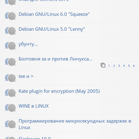
Debian GNU/Linux 6.0 "Squeeze"
Debian GNU/Linux 5.0 "Lenny"
убунту...
Болтовня за и против Линукса...
1
2
3
4
5
6
tee и >
Kate plugin for encryption (May 2005)
WINE в LINUX
Программирование микросекундных задержек в
Linux
Slackware 10.0