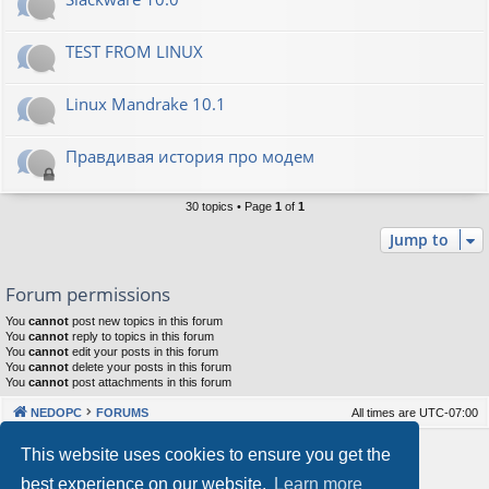
TEST FROM LINUX
Linux Mandrake 10.1
Правдивая история про модем
30 topics • Page
1
of
1
Jump to
Forum permissions
You
cannot
post new topics in this forum
You
cannot
reply to topics in this forum
You
cannot
edit your posts in this forum
You
cannot
delete your posts in this forum
You
cannot
post attachments in this forum
NEDOPC
FORUMS
All times are
UTC-07:00
Powered by
phpBB
® Forum Software © phpBB Limited
This website uses cookies to ensure you get the
Style by
Arty
&
halilesen
best experience on our website.
Learn more
Our VPS Hosting By RimuHosting