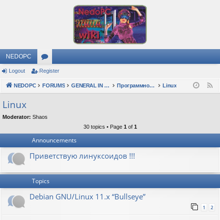
NEDOPC
Logout
Register
or
NEDOPC
u
FORUMS
GENERAL IN RUSSIAN
Программное обеспечение
Linux
F
e
m
Linux
e
s
Moderator:
Shaos
d
30 topics • Page
1
of
1
Announcements
Приветствую линуксоидов !!!
Topics
Debian GNU/Linux 11.x “Bullseye”
1
2