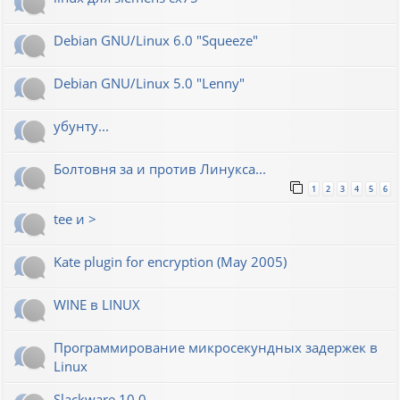
Debian GNU/Linux 6.0 "Squeeze"
Debian GNU/Linux 5.0 "Lenny"
убунту...
Болтовня за и против Линукса...
1
2
3
4
5
6
tee и >
Kate plugin for encryption (May 2005)
WINE в LINUX
Программирование микросекундных задержек в
Linux
Slackware 10.0