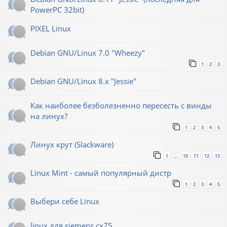
PowerPC 32bit)
PIXEL Linux
Debian GNU/Linux 7.0 "Wheezy"
1
2
3
Debian GNU/Linux 8.x "Jessie"
Как наиболее безболезненно пересесть с винды
на линух?
1
2
3
4
5
Линух крут (Slackware)
1
10
11
12
13
…
Linux Mint - самый популярный дистр
1
2
3
4
5
Выбери себе Linux
linux для siemens cx75