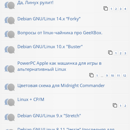
Да, Линух рулит!
1
2
3
4
Debian GNU/Linux 14.x “Forky”
Вопросы от linux-чайника про GeeXBox.
Debian GNU/Linux 10.x "Buster"
1
2
3
PowerPC Apple как машинка для игры в
альтернативный Linux
1
9
10
11
12
…
Цветовая схема для Midnight Commander
Linux + CP/M
1
2
Debian GNU/Linux 9.x "Stretch"
Debian GNU/Linux 8.11 "Jessie" (последняя для