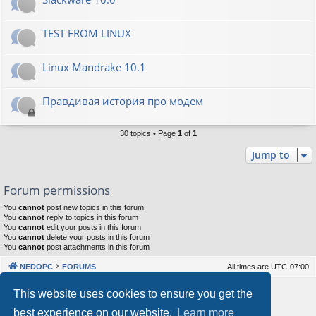
TEST FROM LINUX
Linux Mandrake 10.1
Правдивая история про модем
30 topics • Page
1
of
1
Jump to
Forum permissions
You
cannot
post new topics in this forum
You
cannot
reply to topics in this forum
You
cannot
edit your posts in this forum
You
cannot
delete your posts in this forum
You
cannot
post attachments in this forum
NEDOPC
FORUMS
All times are
UTC-07:00
Powered by
phpBB
® Forum Software © phpBB Limited
This website uses cookies to ensure you get the
Style by
Arty
&
halilesen
best experience on our website.
Learn more
Our VPS Hosting By RimuHosting