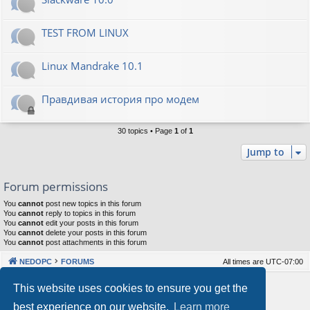
TEST FROM LINUX
Linux Mandrake 10.1
Правдивая история про модем
30 topics • Page
1
of
1
Jump to
Forum permissions
You
cannot
post new topics in this forum
You
cannot
reply to topics in this forum
You
cannot
edit your posts in this forum
You
cannot
delete your posts in this forum
You
cannot
post attachments in this forum
NEDOPC
FORUMS
All times are
UTC-07:00
Powered by
phpBB
® Forum Software © phpBB Limited
This website uses cookies to ensure you get the
Style by
Arty
&
halilesen
best experience on our website.
Learn more
Our VPS Hosting By RimuHosting