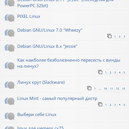
PowerPC 32bit)
PIXEL Linux
Debian GNU/Linux 7.0 "Wheezy"
1
2
3
Debian GNU/Linux 8.x "Jessie"
Как наиболее безболезненно пересесть с винды
на линух?
1
2
3
4
5
Линух крут (Slackware)
1
10
11
12
13
…
Linux Mint - самый популярный дистр
1
2
3
4
5
Выбери себе Linux
linux для siemens cx75