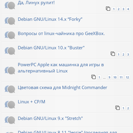
Да, Линух рулит!
1
2
3
4
Debian GNU/Linux 14.x “Forky”
Вопросы от linux-чайника про GeeXBox.
Debian GNU/Linux 10.x "Buster"
1
2
3
PowerPC Apple как машинка для игры в
альтернативный Linux
1
9
10
11
12
…
Цветовая схема для Midnight Commander
Linux + CP/M
1
2
Debian GNU/Linux 9.x "Stretch"
Debian GNU/Linux 8.11 "Jessie" (последняя для