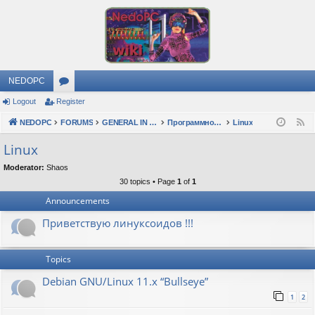
NEDOPC
Logout
Register
or
NEDOPC
u
FORUMS
GENERAL IN RUSSIAN
Программное обеспечение
Linux
F
e
m
Linux
e
s
Moderator:
Shaos
d
30 topics • Page
1
of
1
Announcements
Приветствую линуксоидов !!!
Topics
Debian GNU/Linux 11.x “Bullseye”
1
2