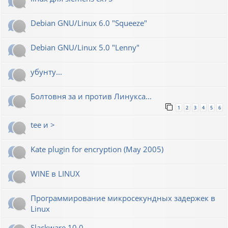
Debian GNU/Linux 6.0 "Squeeze"
Debian GNU/Linux 5.0 "Lenny"
убунту...
Болтовня за и против Линукса...
1
2
3
4
5
6
tee и >
Kate plugin for encryption (May 2005)
WINE в LINUX
Программирование микросекундных задержек в
Linux
Slackware 10.0