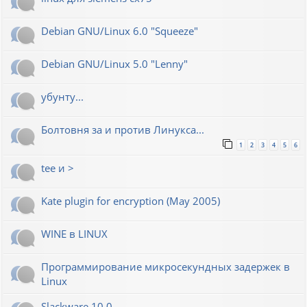
Debian GNU/Linux 6.0 "Squeeze"
Debian GNU/Linux 5.0 "Lenny"
убунту...
Болтовня за и против Линукса...
1
2
3
4
5
6
tee и >
Kate plugin for encryption (May 2005)
WINE в LINUX
Программирование микросекундных задержек в
Linux
Slackware 10.0