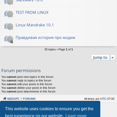
TEST FROM LINUX
Linux Mandrake 10.1
Правдивая история про модем
30 topics • Page
1
of
1
Jump to
Forum permissions
You
cannot
post new topics in this forum
You
cannot
reply to topics in this forum
You
cannot
edit your posts in this forum
You
cannot
delete your posts in this forum
You
cannot
post attachments in this forum
NEDOPC
FORUMS
All times are
UTC-07:00
Powered by
phpBB
® Forum Software © phpBB Limited
This website uses cookies to ensure you get the
Style by
Arty
&
halilesen
best experience on our website.
Learn more
Our VPS Hosting By RimuHosting