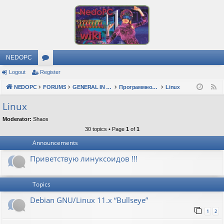
NEDOPC
Logout
Register
or
NEDOPC
u
FORUMS
GENERAL IN RUSSIAN
Программное обеспечение
Linux
F
e
m
Linux
e
s
Moderator:
Shaos
d
30 topics • Page
1
of
1
Announcements
Приветствую линуксоидов !!!
Topics
Debian GNU/Linux 11.x “Bullseye”
1
2