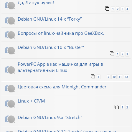
Да, Линух рулит!
1
2
3
4
Debian GNU/Linux 14.x “Forky”
Вопросы от linux-чайника про GeeXBox.
Debian GNU/Linux 10.x "Buster"
1
2
3
PowerPC Apple как машинка для игры в
альтернативный Linux
1
9
10
11
12
…
Цветовая схема для Midnight Commander
Linux + CP/M
1
2
Debian GNU/Linux 9.x "Stretch"
Debian GNU/Linux 8.11 "Jessie" (последняя для