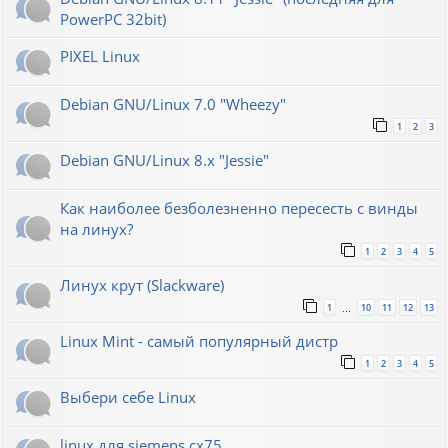
PowerPC 32bit)
PIXEL Linux
Debian GNU/Linux 7.0 "Wheezy"
1
2
3
Debian GNU/Linux 8.x "Jessie"
Как наиболее безболезненно пересесть с винды
на линух?
1
2
3
4
5
Линух крут (Slackware)
1
10
11
12
13
…
Linux Mint - самый популярный дистр
1
2
3
4
5
Выбери себе Linux
linux для siemens cx75