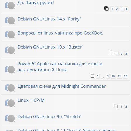
Да, Линух рулит!
1
2
3
4
Debian GNU/Linux 14.x “Forky”
Вопросы от linux-чайника про GeeXBox.
Debian GNU/Linux 10.x "Buster"
1
2
3
PowerPC Apple как машинка для игры в
альтернативный Linux
1
9
10
11
12
…
Цветовая схема для Midnight Commander
Linux + CP/M
1
2
Debian GNU/Linux 9.x "Stretch"
Debian GNU/Linux 8.11 "Jessie" (последняя для