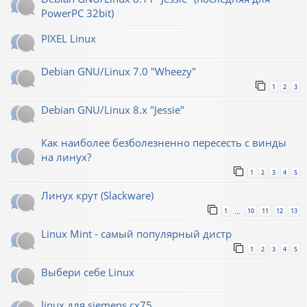
PowerPC 32bit)
PIXEL Linux
Debian GNU/Linux 7.0 "Wheezy"
1
2
3
Debian GNU/Linux 8.x "Jessie"
Как наиболее безболезненно пересесть с винды
на линух?
1
2
3
4
5
Линух крут (Slackware)
1
10
11
12
13
…
Linux Mint - самый популярный дистр
1
2
3
4
5
Выбери себе Linux
linux для siemens cx75