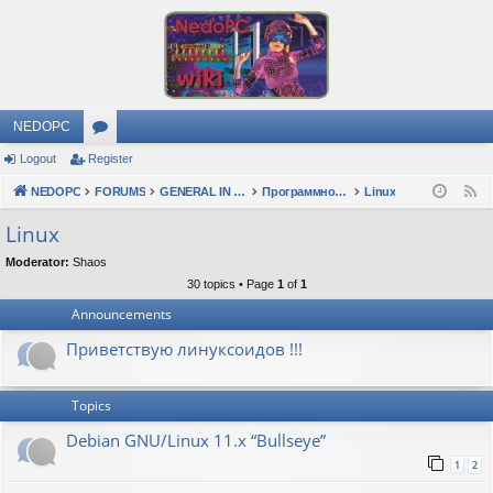
NEDOPC
Logout
Register
or
NEDOPC
u
FORUMS
GENERAL IN RUSSIAN
Программное обеспечение
Linux
F
e
m
Linux
e
s
Moderator:
Shaos
d
30 topics • Page
1
of
1
Announcements
Приветствую линуксоидов !!!
Topics
Debian GNU/Linux 11.x “Bullseye”
1
2