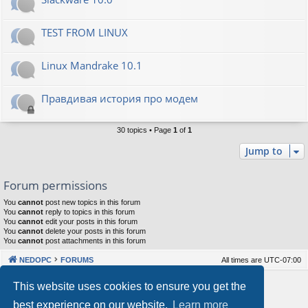
TEST FROM LINUX
Linux Mandrake 10.1
Правдивая история про модем
30 topics • Page
1
of
1
Jump to
Forum permissions
You
cannot
post new topics in this forum
You
cannot
reply to topics in this forum
You
cannot
edit your posts in this forum
You
cannot
delete your posts in this forum
You
cannot
post attachments in this forum
NEDOPC
FORUMS
All times are
UTC-07:00
Powered by
phpBB
® Forum Software © phpBB Limited
This website uses cookies to ensure you get the
Style by
Arty
&
halilesen
best experience on our website.
Learn more
Our VPS Hosting By RimuHosting