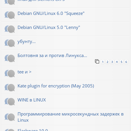
Debian GNU/Linux 6.0 "Squeeze"
Debian GNU/Linux 5.0 "Lenny"
убунту...
Болтовня за и против Линукса...
1
2
3
4
5
6
tee и >
Kate plugin for encryption (May 2005)
WINE в LINUX
Программирование микросекундных задержек в
Linux
Slackware 10.0