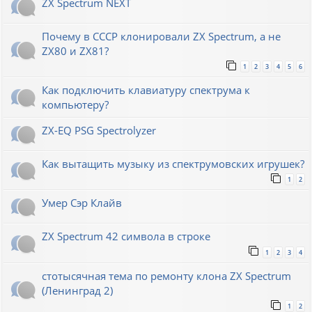
ZX Spectrum NEXT
Почему в СССР клонировали ZX Spectrum, а не
ZX80 и ZX81?
1
2
3
4
5
6
Как подключить клавиатуру спектрума к
компьютеру?
ZX-EQ PSG Spectrolyzer
Как вытащить музыку из спектрумовских игрушек?
1
2
Умер Сэр Клайв
ZX Spectrum 42 символа в строке
1
2
3
4
стотысячная тема по ремонту клона ZX Spectrum
(Ленинград 2)
1
2