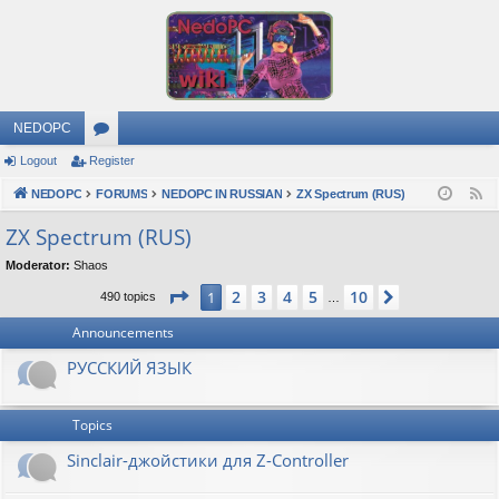
NEDOPC
Logout
Register
or
NEDOPC
u
FORUMS
NEDOPC IN RUSSIAN
ZX Spectrum (RUS)
F
e
m
ZX Spectrum (RUS)
e
s
Moderator:
Shaos
d
Page
1
of
10
2
3
4
5
10
1
Next
490 topics
…
Announcements
РУССКИЙ ЯЗЫК
Topics
Sinclair-джойстики для Z-Controller