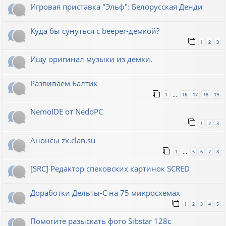
Игровая приставка "Эльф": Белорусская Денди
Куда бы сунуться с beeper-демкой?
1
2
3
Ищу оригинал музыки из демки.
Развиваем Балтик
1
16
17
18
19
…
NemoIDE от NedoPC
1
2
3
Анонсы zx.clan.su
1
5
6
7
8
…
[SRC] Редактор спековских картинок SCRED
Доработки Дельты-С на 75 микросхемах
1
2
3
4
5
Помогите разыскать фото Sibstar 128с