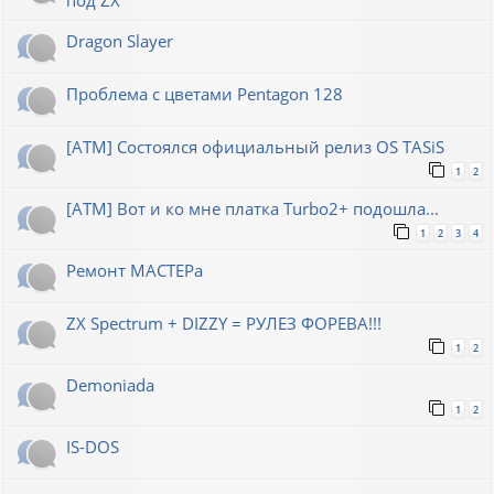
Dragon Slayer
Проблема с цветами Pentagon 128
[ATM] Состоялся официальный релиз OS TASiS
1
2
[ATM] Вот и ко мне платка Turbo2+ подошла...
1
2
3
4
Ремонт МАСТЕРа
ZX Spectrum + DIZZY = РУЛЕЗ ФОРЕВА!!!
1
2
Demoniada
1
2
IS-DOS