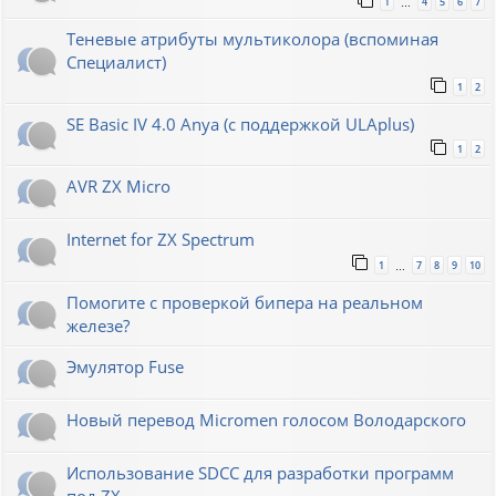
1
4
5
6
7
…
Теневые атрибуты мультиколора (вспоминая
Специалист)
1
2
SE Basic IV 4.0 Anya (с поддержкой ULAplus)
1
2
AVR ZX Micro
Internet for ZX Spectrum
1
7
8
9
10
…
Помогите с проверкой бипера на реальном
железе?
Эмулятор Fuse
Новый перевод Micromen голосом Володарского
Использование SDCC для разработки программ
под ZX