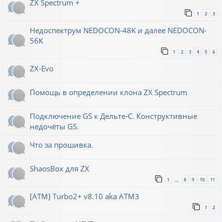
ZX Spectrum +
1
2
3
Недоспектрум NEDOCON-48K и далее NEDOCON-
56K
1
2
3
4
5
6
ZX-Evo
Помощь в определении клона ZX Spectrum
Подключение GS к Дельте-С. Конструктивные
недочёты GS.
Что за прошивка.
ShaosBox для ZX
1
8
9
10
11
…
[ATM] Turbo2+ v8.10 aka ATM3
1
2