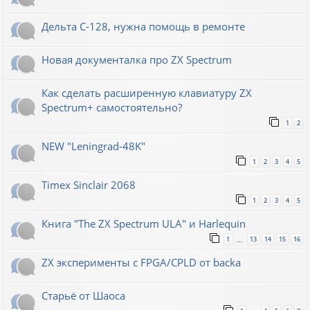
Дельта С-128, нужна помощь в ремонте
Новая документалка про ZX Spectrum
Как сделать расширенную клавиатуру ZX
Spectrum+ самостоятельно?
1
2
NEW "Leningrad-48K"
1
2
3
4
5
Timex Sinclair 2068
1
2
3
4
5
Книга "The ZX Spectrum ULA" и Harlequin
1
13
14
15
16
…
ZX эксперименты с FPGA/CPLD от backa
Старьё от Шаоса