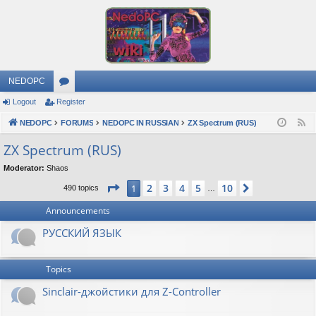
NEDOPC
Logout
Register
or
NEDOPC
u
FORUMS
NEDOPC IN RUSSIAN
ZX Spectrum (RUS)
F
e
m
ZX Spectrum (RUS)
e
s
Moderator:
Shaos
d
Page
1
of
10
2
3
4
5
10
1
Next
490 topics
…
Announcements
РУССКИЙ ЯЗЫК
Topics
Sinclair-джойстики для Z-Controller