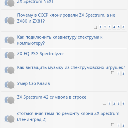
ZX Spectrum NEXT
Почему в СССР клонировали ZX Spectrum, а не
ZX80 и ZX81?
1
2
3
4
5
6
Как подключить клавиатуру спектрума к
компьютеру?
ZX-EQ PSG Spectrolyzer
Как вытащить музыку из спектрумовских игрушек?
1
2
Умер Сэр Клайв
ZX Spectrum 42 символа в строке
1
2
3
4
стотысячная тема по ремонту клона ZX Spectrum
(Ленинград 2)
1
2