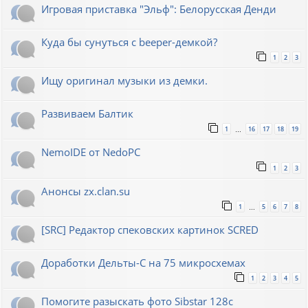
Игровая приставка "Эльф": Белорусская Денди
Куда бы сунуться с beeper-демкой?
1
2
3
Ищу оригинал музыки из демки.
Развиваем Балтик
1
16
17
18
19
…
NemoIDE от NedoPC
1
2
3
Анонсы zx.clan.su
1
5
6
7
8
…
[SRC] Редактор спековских картинок SCRED
Доработки Дельты-С на 75 микросхемах
1
2
3
4
5
Помогите разыскать фото Sibstar 128с