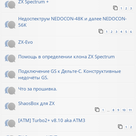
ZX Spectrum +
1
2
3
Недоспектрум NEDOCON-48K и далее NEDOCON-
56K
1
2
3
4
5
6
ZX-Evo
Помощь в определении клона ZX Spectrum
Подключение GS к Дельте-С. Конструктивные
недочёты GS.
Что за прошивка.
ShaosBox для ZX
1
8
9
10
11
…
[ATM] Turbo2+ v8.10 aka ATM3
1
2