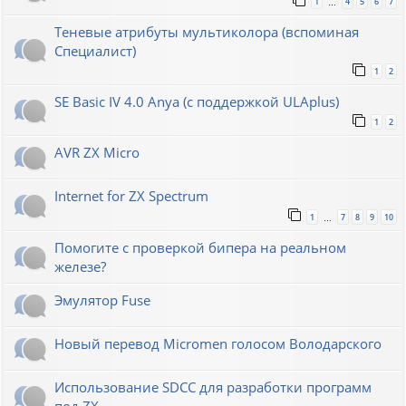
1
4
5
6
7
…
Теневые атрибуты мультиколора (вспоминая
Специалист)
1
2
SE Basic IV 4.0 Anya (с поддержкой ULAplus)
1
2
AVR ZX Micro
Internet for ZX Spectrum
1
7
8
9
10
…
Помогите с проверкой бипера на реальном
железе?
Эмулятор Fuse
Новый перевод Micromen голосом Володарского
Использование SDCC для разработки программ
под ZX