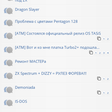
Dragon Slayer
Проблема с цветами Pentagon 128
[ATM] Состоялся официальный релиз OS TASiS
1
2
[ATM] Вот и ко мне платка Turbo2+ подошла...
1
2
3
4
Ремонт МАСТЕРа
ZX Spectrum + DIZZY = РУЛЕЗ ФОРЕВА!!!
1
2
Demoniada
1
2
IS-DOS