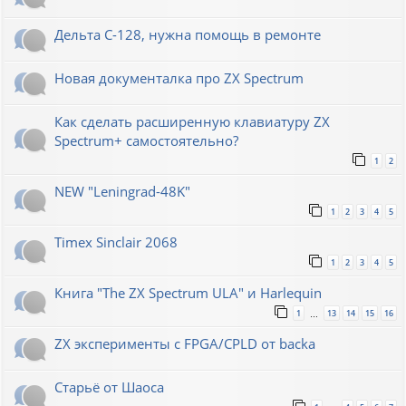
Дельта С-128, нужна помощь в ремонте
Новая документалка про ZX Spectrum
Как сделать расширенную клавиатуру ZX
Spectrum+ самостоятельно?
1
2
NEW "Leningrad-48K"
1
2
3
4
5
Timex Sinclair 2068
1
2
3
4
5
Книга "The ZX Spectrum ULA" и Harlequin
1
13
14
15
16
…
ZX эксперименты с FPGA/CPLD от backa
Старьё от Шаоса