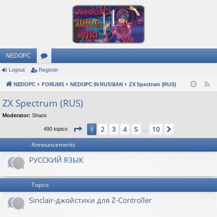
NEDOPC
Logout
Register
or
NEDOPC
u
FORUMS
NEDOPC IN RUSSIAN
ZX Spectrum (RUS)
F
e
m
ZX Spectrum (RUS)
e
s
Moderator:
Shaos
d
Page
1
of
10
2
3
4
5
10
1
Next
490 topics
…
Announcements
РУССКИЙ ЯЗЫК
Topics
Sinclair-джойстики для Z-Controller