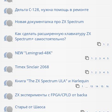
Дельта С-128, нужна помощь в ремонте
Новая документалка про ZX Spectrum
Как сделать расширенную клавиатуру ZX
Spectrum+ самостоятельно?
1
2
NEW "Leningrad-48K"
1
2
3
4
5
Timex Sinclair 2068
1
2
3
4
5
Книга "The ZX Spectrum ULA" и Harlequin
1
13
14
15
16
…
ZX эксперименты с FPGA/CPLD от backa
Старьё от Шаоса