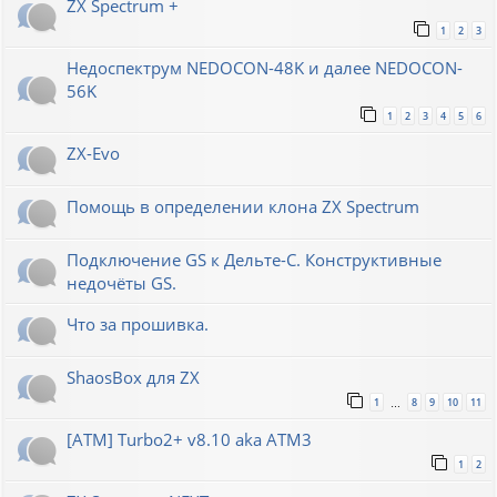
ZX Spectrum +
1
2
3
Недоспектрум NEDOCON-48K и далее NEDOCON-
56K
1
2
3
4
5
6
ZX-Evo
Помощь в определении клона ZX Spectrum
Подключение GS к Дельте-С. Конструктивные
недочёты GS.
Что за прошивка.
ShaosBox для ZX
1
8
9
10
11
…
[ATM] Turbo2+ v8.10 aka ATM3
1
2