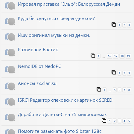
Игровая приставка "Эльф": Белорусская Денди
Куда бы сунуться с beeper-демкой?
1
2
3
Ищу оригинал музыки из демки.
Развиваем Балтик
1
16
17
18
19
…
NemoIDE от NedoPC
1
2
3
Анонсы zx.clan.su
1
5
6
7
8
…
[SRC] Редактор спековских картинок SCRED
Доработки Дельты-С на 75 микросхемах
1
2
3
4
5
Помогите разыскать фото Sibstar 128с