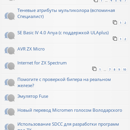
1
4
5
6
7
…
Теневые атрибуты мультиколора (вспоминая
Специалист)
1
2
SE Basic IV 4.0 Anya (с поддержкой ULAplus)
1
2
AVR ZX Micro
Internet for ZX Spectrum
1
7
8
9
10
…
Помогите с проверкой бипера на реальном
железе?
Эмулятор Fuse
Новый перевод Micromen голосом Володарского
Использование SDCC для разработки программ
под ZX