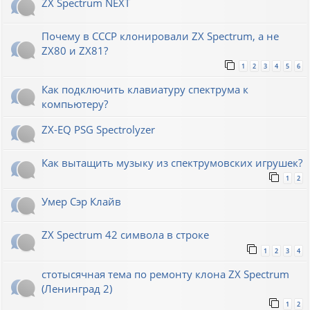
ZX Spectrum NEXT
Почему в СССР клонировали ZX Spectrum, а не
ZX80 и ZX81?
1
2
3
4
5
6
Как подключить клавиатуру спектрума к
компьютеру?
ZX-EQ PSG Spectrolyzer
Как вытащить музыку из спектрумовских игрушек?
1
2
Умер Сэр Клайв
ZX Spectrum 42 символа в строке
1
2
3
4
стотысячная тема по ремонту клона ZX Spectrum
(Ленинград 2)
1
2