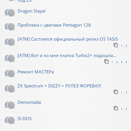
Dragon Slayer
Проблема с цветами Pentagon 128
[ATM] Состоялся официальный релиз OS TASiS
1
2
[ATM] Вот и ко мне платка Turbo2+ подошла...
1
2
3
4
Ремонт МАСТЕРа
ZX Spectrum + DIZZY = РУЛЕЗ ФОРЕВА!!!
1
2
Demoniada
1
2
IS-DOS